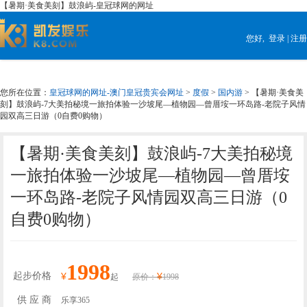
【暑期·美食美刻】鼓浪屿-皇冠球网的网址
您好,
登录
|
注册
您所在位置：
皇冠球网的网址-澳门皇冠贵宾会网址
>
度假
>
国内游
> 【暑期·美食美
刻】鼓浪屿-7大美拍秘境一旅拍体验一沙坡尾—植物园—曾厝垵一环岛路-老院子风情
园双高三日游（0自费0购物）
【暑期·美食美刻】鼓浪屿-7大美拍秘境
一旅拍体验一沙坡尾—植物园—曾厝垵
一环岛路-老院子风情园双高三日游（0
自费0购物）
1998
起步价格
¥
¥
起
原价：
1998
供 应 商
乐享365