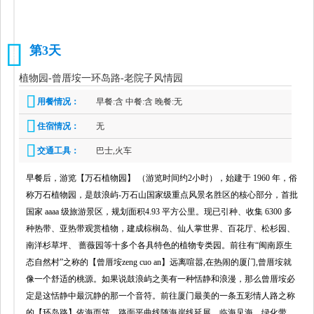
第3天
3
植物园-曾厝垵一环岛路-老院子风情园
用餐情况：
早餐:含 中餐:含 晚餐:无
住宿情况：
无
交通工具：
巴士,火车
早餐后，游览【万石植物园】 （游览时间约2小时），始建于 1960 年，俗
称万石植物园，是鼓浪屿-万石山国家级重点风景名胜区的核心部分，首批
国家 aaaa 级旅游景区，规划面积4.93 平方公里。现已引种、收集 6300 多
种热带、亚热带观赏植物，建成棕榈岛、仙人掌世界、百花厅、松杉园、
南洋杉草坪、 蔷薇园等十多个各具特色的植物专类园。前往有“闽南原生
态自然村”之称的【曾厝垵zeng cuo an】远离喧嚣,在热闹的厦门,曾厝垵就
像一个舒适的桃源。如果说鼓浪屿之美有一种恬静和浪漫，那么曾厝垵必
定是这恬静中最沉静的那一个音符。前往厦门最美的一条五彩情人路之称
的【环岛路】依海而筑，路面平曲线随海岸线延展，临海见海，绿化带、