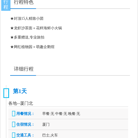
行
行程特色
程
★封顶15人精致小团
★龙虾沙茶面＋花样海鲜小火锅
★多重赠送,专业旅拍
★网红植物园＋萌趣企鹅馆
详细行程
第1天
1
各地--厦门北
用餐情况：
早餐:无 中餐:无 晚餐:无
住宿情况：
厦门
交通工具：
巴士,火车