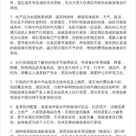
件，遗忘遗失等造成的无法登机，无法力理入住酒店等损失由旅游者自行
承担。
3、此产品为全国散客拼团，因其特殊性，根据具体航班，天气，路况，
车次及不同的出发时间，住宿酒店，不同行程旅游者的衔接，由此可能造
成等待；行程中约定时间均为预计，实际可能有一定误差。因任何公共交
通引起的人身财产行程损失，由旅游者自行承担；因非我社造成的旅游者
无法出游的，我社需收取已产生费用，并收取业务预定损失，需换人参加
的，需另签合同为准；出发后要求退团的，所有团款不退；因非我社造成
的旅游者行程变化的，减少部分我社不予补偿，增加的费用由旅游者自行
承担。
4、出行前请提前了解目的地天气地理状况，并请备好常用保暖，降暑，
防晒，防雨用品及常备药品。请注意行程中上下车，行车中，酒店内，景
区内，用餐点人身及财产安全；景区内禁止吸烟，请爱护公共环境卫生。
5、行程内行车途中均会提供沿途休息及上厕所，请主动付费自备小钞。
包括餐后休息，酒店休息，行程中标明的自由活动均属自由活动时间，期
间旅游者自身财产及人身安全由其本人自行负责，请注意安全，并请勿参
加违反中国法律不宜参加的活动。
6、各景区内配套，各延途停留点均有旅游纪念品，纪念照片，法物流通
处，土特产，小卖部各物品出售，非我社提供服务，特别是私人小贩售
卖，更不在我社控制范围，不买请勿还价；如有兴趣，请旅游者自行甄
别，如有购买为其个人行为，任何后果由旅游者自行承担。
7、因特殊原因造成标准误差，按照实际发生情况根据《旅游法》进行补