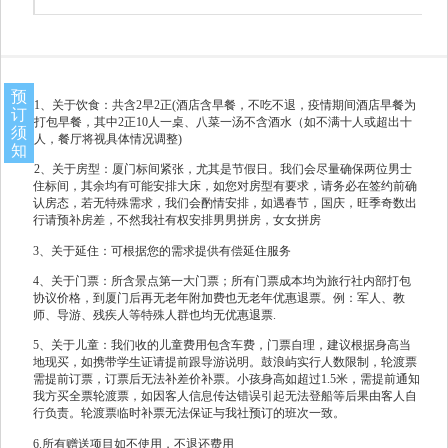
预
1、关于饮食：共含2早2正(酒店含早餐，不吃不退，疫情期间酒店早餐为
订
打包早餐，其中2正10人一桌、八菜一汤不含酒水（如不满十人或超出十
须
人，餐厅将视具体情况调整)
知
2、关于房型：厦门标间紧张，尤其是节假日。我们会尽量确保两位男士
住标间，其余均有可能安排大床，如您对房型有要求，请务必在签约前确
认房态，若无特殊需求，我们会酌情安排，如遇春节，国庆，旺季奇数出
行请预补房差，不然我社有权安排男男拼房，女女拼房
3、关于延住：可根据您的需求提供有偿延住服务
4、关于门票：所含景点第一大门票；所有门票成本均为旅行社内部打包
协议价格，到厦门后再无老年附加费也无老年优惠退票。例：军人、教
师、导游、残疾人等特殊人群也均无优惠退票.
5、关于儿童：我们收的儿童费用包含车费，门票自理，建议根据身高当
地现买，如携带学生证请提前跟导游说明。鼓浪屿实行人数限制，轮渡票
需提前订票，订票后无法补差价补票。小孩身高如超过1.5米，需提前通知
我方买全票轮渡票，如因客人信息传达错误引起无法登船等后果由客人自
行负责。轮渡票临时补票无法保证与我社预订的班次一致。
6.所有赠送项目如不使用，不退还费用