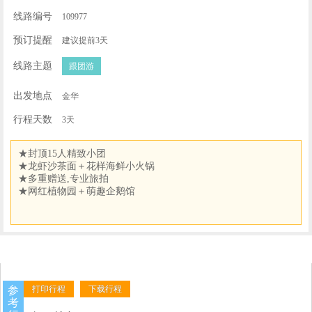
线路编号
109977
预订提醒
建议提前3天
线路主题
跟团游
出发地点
金华
行程天数
3天
★封顶15人精致小团
★龙虾沙茶面＋花样海鲜小火锅
★多重赠送,专业旅拍
★网红植物园＋萌趣企鹅馆
参
打印行程
下载行程
考