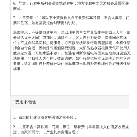
6、导游：行程中所列参观游览过程中，地方专职中文导游服务及景区讲
解员。
7、儿童费用：1.2米以下小孩报价只含半餐费和车导费。不含火车票、门
票和住宿，如有需要报价时请提前说明。
温馨提示：不提供自然单间，若出现单男单女尽量安排拼房或三人间（部
分酒店无三人间）或加床，如拼不上，客人自行补房差，费用同正常床
位；不提自然单间和拼房服务，亦不接受楼层及特殊房型指定；全程住宿
押金自付自退，因特殊气候酒店易潮湿，太阳能热水器根据天气和使用人
数决定水温（可能水温不够）。如遇临时断水断电等因素造成部分设施无
法使用，非我社人为可控，敬请谅解。如行程提供标准无法满足您的入住
要求，请定团时自补差价升级住宿标准或当地自补差价现付导游升级住宿
标准。
费用不包含
1、请组团社建议游客购买旅游意外险；
2、儿童不含：高铁票、门票、床位、早餐费（早餐费按入住酒店收费规
定，由家长现付），产生其余费用自理；