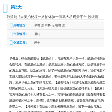
第2天
2
鼓浪屿-7大美拍秘境一旅拍体验一演武大桥观景平台-沙坡尾
用餐情况：
早餐:含 中餐:无 晚餐:含
住宿情况：
厦门
交通工具：
巴士
早餐后，码头乘船前往【鼓浪屿】，与所有离岸小岛一样，鼓浪屿特别适
合瞎转悠。在鼓浪屿上漫步，是亲近这座小岛的最好方式，这是独属于你
的海上后花园。这次的旅程，除了体验鼓浪屿的万国芳华外，我们将走和
常规大部队绝对不一样的鼓浪屿，带你走99.9%上岛的人不会走的私拍线
路，还原华侨之岛的宁静与文艺。【最美转角】拍过转角遇到爱而火爆互
联网的网红大片地。【周杰伦晴天墙】情侣或杰迷的必打卡地！【船屋】
官方特选的厦门十大城市名片之一，其独特的船型建筑设计出自美籍著名
建筑师郁约翰之手，高4层，造型极具创意和美感，亦是鼓浪屿最古老的
别墅之一。【月光岩】在这处小高地俯瞰整座岛屿，留下一份山与海之