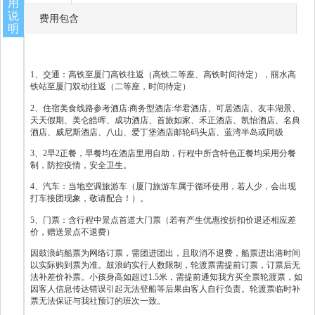
用
说
费用包含
明
1、交通：高铁至厦门高铁往返（高铁二等座、高铁时间待定），丽水高
铁站至厦门双动往返（二等座，时间待定）
2、住宿美食线路参考酒店:商务型酒店:华君酒店、可居酒店、友丰湖景、
天天假期、美仑皓晖、成功酒店、首旅如家、禾正酒店、凯怡酒店、名典
酒店、威尼斯酒店、八山、爱丁堡酒店邮轮码头店、蓝湾半岛或同级
3、2早2正餐，早餐均在酒店里用自助，行程中所含特色正餐均采用分餐
制，防控疫情，安全卫生。
4、汽车：当地空调旅游车（厦门旅游车属于循环使用，若人少，会出现
打车接团现象，敬请配合！）。
5、门票：含行程中景点首道大门票（若有产生优惠按折扣价退还相应差
价，赠送景点不退费）
因鼓浪屿船票为网络订票，需团进团出，且取消不退费，船票进出港时间
以实际购到票为准。鼓浪屿实行人数限制，轮渡票需提前订票，订票后无
法补差价补票。小孩身高如超过1.5米，需提前通知我方买全票轮渡票，如
因客人信息传达错误引起无法登船等后果由客人自行负责。轮渡票临时补
票无法保证与我社预订的班次一致。