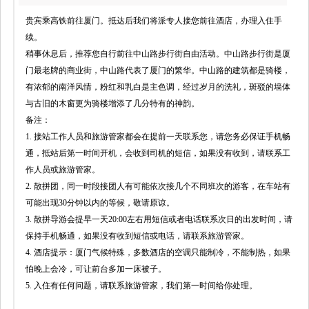
贵宾乘高铁前往厦门。抵达后我们将派专人接您前往酒店，办理入住手
续。
稍事休息后，推荐您自行前往中山路步行街自由活动。中山路步行街是厦
门最老牌的商业街，中山路代表了厦门的繁华。中山路的建筑都是骑楼，
有浓郁的南洋风情，粉红和乳白是主色调，经过岁月的洗礼，斑驳的墙体
与古旧的木窗更为骑楼增添了几分特有的神韵。
备注：
1. 接站工作人员和旅游管家都会在提前一天联系您，请您务必保证手机畅
通，抵站后第一时间开机，会收到司机的短信，如果没有收到，请联系工
作人员或旅游管家。
2. 散拼团，同一时段接团人有可能依次接几个不同班次的游客，在车站有
可能出现30分钟以内的等候，敬请原谅。
3. 散拼导游会提早一天20:00左右用短信或者电话联系次日的出发时间，请
保持手机畅通，如果没有收到短信或电话，请联系旅游管家。
4. 酒店提示：厦门气候特殊，多数酒店的空调只能制冷，不能制热，如果
怕晚上会冷，可让前台多加一床被子。
5. 入住有任何问题，请联系旅游管家，我们第一时间给你处理。