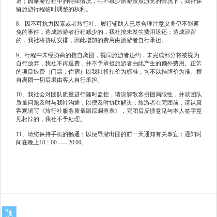
退；因旅游过程中的特殊情况，在不减少旅游景点游览的情况下，我社保
留旅游行程临时调整的权利。
8、因不可抗力因素或者旅行社、履行辅助人已尽合理注意义务仍不能避
免的事件，造成旅游者行程减少的，我社按未发生费用退还；造成滞留
的，我社将协助安排，因此增加的费用由旅游者自行承担。
9、行程中未经协商的擅自离团，视同旅游者违约，未完成部分将被视为
自行放弃，我社不再退费，并不予承担旅游者由此产生的额外费用。正常
的项目退费（门票，住宿）以我社折扣价为标准，均不以挂牌价为准。擅
自离团一切后果由客人自行承担。
10、我社会对团队质量进行随时监控，请谅解散客拼团局限性，并就团队
质量问题及时与我社沟通，以便及时协助解决；旅游者在完团前，请认真
客观填写《旅行社服务质量跟踪调查表》，完团后反愦意见与本人签字意
见相悖的，我社不予处理。
11、请您保持手机的畅通；以便导游出团的前一天通知有关事宜；通知时
间在晚上18：00——20:00。
预