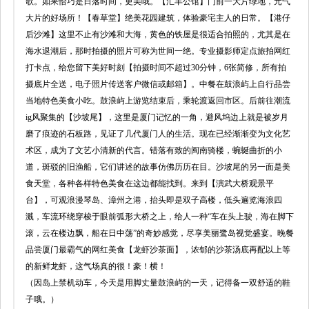
歌。如果恰巧是日落时间，更美哦。【汇丰公馆】门前一大片绿地，元气
大片的好场所！【春草堂】绝美花园建筑，体验豪宅主人的日常。【港仔
后沙滩】这里不止有沙滩和大海，黄色的铁屋是很适合拍照的，尤其是在
海水退潮后，那时拍摄的照片可称为世间一绝。专业摄影师定点旅拍网红
打卡点，给您留下美好时刻【拍摄时间不超过30分钟，6张简修，所有拍
摄底片全送，电子照片传送客户微信或邮箱】。中餐在鼓浪屿上自行品尝
当地特色美食小吃。鼓浪屿上游览结束后，乘轮渡返回市区。后前往潮流
ig风聚集的【沙坡尾】，这里是厦门记忆的一角，避风坞边上就是被岁月
磨了痕迹的石板路，见证了几代厦门人的生活。现在已经渐渐变为文化艺
术区，成为了文艺小清新的代言。错落有致的闽南骑楼，蜿蜒曲折的小
道，斑驳的旧渔船，它们讲述的故事仿佛历历在目。沙坡尾的另一面是美
食天堂，各种各样特色美食在这边都能找到。来到【演武大桥观景平
台】，可观浪漫琴岛、漳州之港，抬头即是双子高楼，低头遍览海浪四
溅，车流环绕穿梭于眼前弧形大桥之上，给人一种“车在头上驶，海在脚下
滚，云在楼边飘，船在日中荡”的奇妙感觉，尽享美丽鹭岛视觉盛宴。晚餐
品尝厦门最霸气的网红美食【龙虾沙茶面】，浓郁的沙茶汤底再配以上等
的新鲜龙虾，这气场真的很！豪！横！
（因岛上禁机动车，今天是用脚丈量鼓浪屿的一天，记得备一双舒适的鞋
子哦。）