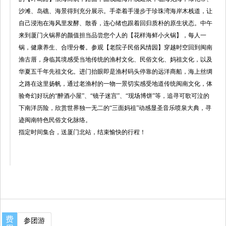
沙滩、岛礁、海景得到充分展示。手牵着手漫步于珍珠湾海岸木栈道，让
自己浸泡在海风里发酵、散香，连心绪也跟着回归质朴的原生状态。中午
来到厦门火锅界的颜值担当品尝您个人的【花样海鲜小火锅】，每人一
锅，健康养生、合理分餐。参观【老院子民俗风情园】穿越时空回到闽南
渔古厝，身临其境感受当地传统的渔村文化、民俗文化、妈祖文化，以及
华夏五千年先祖文化。进门抬眼即是渔村码头停靠的远洋商船，海上丝绸
之路在这里扬帆，通过老渔村的一物一景切实感受地道传统闽南文化，体
验奇幻好玩的“醉酒小屋”、“镜子迷宫”、“现场博饼”等，追寻可歌可泣的
下南洋历险，欣赏世界独一无二的“三面妈祖”动感显圣音乐喷泉大典，寻
迹闽南特色民俗文化脉络。
指定时间集合，送厦门北站，结束愉快的行程！
费
参团游