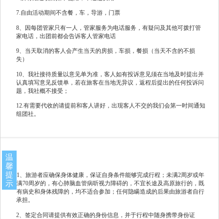
7.自由活动期间不含餐，车，导游，门票
8、因每团管家只有一人，管家服务为电话服务，有疑问及其他可拨打管
家电话，出团前都会告诉客人管家电话
9、当天取消的客人会产生当天的房损，车损，餐损（当天不含的不损
失）
10、我社接待质量以意见单为准，客人如有投诉意见须在当地及时提出并
认真填写意见反馈单，若在旅客在当地无异议，返程后提出的任何投诉问
题，我社概不接受；
12.有需要代收的请提前和客人讲好，出现客人不交的我们会第一时间通知
组团社。
温
馨
提
1、旅游者应确保身体健康，保证自身条件能够完成行程；未满2周岁或年
示
满70周岁的，有心肺脑血管病听视力障碍的，不宜长途及高原旅行的，既
有病史和身体残障的，均不适合参加；任何隐瞒造成的后果由旅游者自行
承担。
2、签定合同请提供有效正确的身份信息，并于行程中随身携带身份证