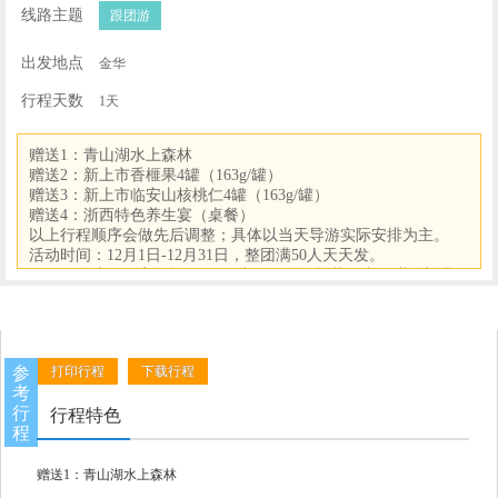
线路主题
跟团游
出发地点
金华
行程天数
1天
赠送1：青山湖水上森林
赠送2：新上市香榧果4罐（163g/罐）
赠送3：新上市临安山核桃仁4罐（163g/罐）
赠送4：浙西特色养生宴（桌餐）
以上行程顺序会做先后调整；具体以当天导游实际安排为主。
活动时间：12月1日-12月31日，整团满50人天天发。
☆☆☆备注：收客年龄20-75周岁，不在年龄范围内不赠送礼品
特价班，不使用一概不退任何费用，敬请谅解！
参
打印行程
下载行程
考
行
行程特色
程
赠送1：青山湖水上森林