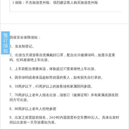
1.保险：不含旅游意外险、强烈建议客人购买旅游意外险
预
防疫安全保障须知：
订
须
1、实名制登记。
知
2、出游当天请游客自觉佩戴好口罩，配合出示健康绿码，如显示是黄
码、红码者谢绝上车出游。
3、上车前配合测量体温，体验超过37度者谢绝上车出游。
4、因非绿码或者体温超标而劝退的客人，如有损失自行承担。
6、18周岁以下，65周岁以上的旅客须有家属陪同参团。
7、70周岁以上老年人报名出游，须签订《健康证明》并有家属或朋友陪
同方可出游。
8、80周岁以上老年人拒绝参团
9、出发之前需提前报名，24小时内退团需补交车费80元/人。具体出发时
间以出发前一天导游通知为准。