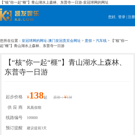
【“核”你一起“榧”】青山湖水上森林、东普寺一日游-皇冠球网的网址
您好,
登录
|
注册
您所在位置：
皇冠球网的网址-澳门皇冠贵宾会网址
>
度假
>
汽车线
> 【“核”你一
起“榧”】青山湖水上森林、东普寺一日游
【“核”你一起“榧”】青山湖水上森林、
东普寺一日游
138
起步价格
¥
¥
起
原价：
138
供 应 商
凤凰假期
线路编号
109800
预订提醒
建议提前3天