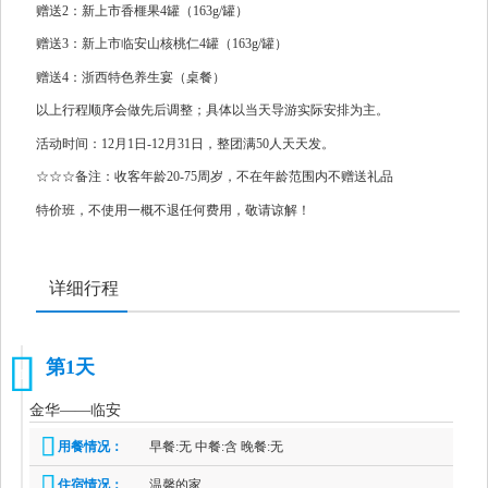
赠送2：新上市香榧果4罐（163g/罐）
赠送3：新上市临安山核桃仁4罐（163g/罐）
赠送4：浙西特色养生宴（桌餐）
以上行程顺序会做先后调整；具体以当天导游实际安排为主。
活动时间：12月1日-12月31日，整团满50人天天发。
☆☆☆备注：收客年龄20-75周岁，不在年龄范围内不赠送礼品
特价班，不使用一概不退任何费用，敬请谅解！
详细行程
第1天
1
金华——临安
用餐情况：
早餐:无 中餐:含 晚餐:无
住宿情况：
温馨的家