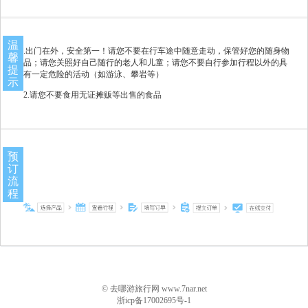
温
.出门在外，安全第一！请您不要在行车途中随意走动，保管好您的随身物
馨
品；请您关照好自己随行的老人和儿童；请您不要自行参加行程以外的具
提
有一定危险的活动（如游泳、攀岩等）
示
2.请您不要食用无证摊贩等出售的食品
预
订
流
程
© 去哪游旅行网 www.7nar.net
浙icp备17002695号-1