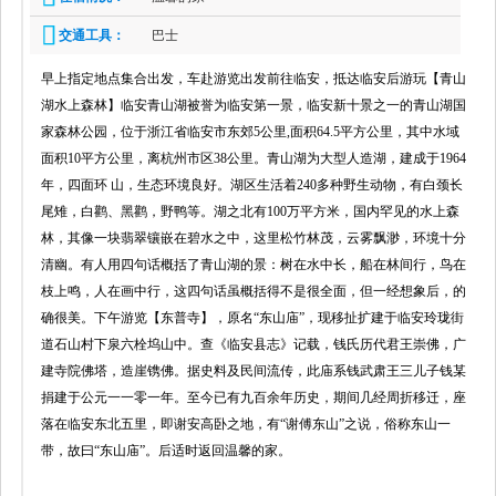
交通工具：
巴士
早上指定地点集合出发，车赴游览出发前往临安，抵达临安后游玩【青山
湖水上森林】临安青山湖被誉为临安第一景，临安新十景之一的青山湖国
家森林公园，位于浙江省临安市东郊5公里,面积64.5平方公里，其中水域
面积10平方公里，离杭州市区38公里。青山湖为大型人造湖，建成于1964
年，四面环 山，生态环境良好。湖区生活着240多种野生动物，有白颈长
尾雉，白鹳、黑鹳，野鸭等。湖之北有100万平方米，国内罕见的水上森
林，其像一块翡翠镶嵌在碧水之中，这里松竹林茂，云雾飘渺，环境十分
清幽。有人用四句话概括了青山湖的景：树在水中长，船在林间行，鸟在
枝上鸣，人在画中行，这四句话虽概括得不是很全面，但一经想象后，的
确很美。下午游览【东普寺】，原名“东山庙”，现移扯扩建于临安玲珑街
道石山村下泉六栓坞山中。查《临安县志》记载，钱氏历代君王崇佛，广
建寺院佛塔，造崖镌佛。据史料及民间流传，此庙系钱武肃王三儿子钱某
捐建于公元一一零一年。至今已有九百余年历史，期间几经周折移迁，座
落在临安东北五里，即谢安高卧之地，有“谢傅东山”之说，俗称东山一
带，故曰“东山庙”。后适时返回温馨的家。