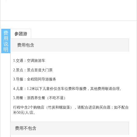
费
参团游
用
说
费用包含
明
1.交通：空调旅游车
2.景点：景点首道大门票
3.导服：全程陪同导游服务
4.儿童：1.2米以下儿童价仅含车位费和导服费，其他费用敬请自理。
5.用餐：浙西养生餐（不吃不退）
行程中含2个购物店（竹炭和螺旋藻），请配合进店购买自愿；如不配合
补50元/人/店。
费用不包含