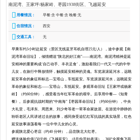
南泥湾、王家坪/杨家岭、枣园1938街区、飞越延安
用餐情况：
早餐:含 中餐:含 晚餐:无
住宿情况：
西安
交通工具：
无
早乘车约3小时赴延安（景区无线蓝牙耳机自理25元/人），途中参观【南
泥湾革命旧址】，倾情赠送“陕北的好江南”——南泥湾。南泥湾精神是延
安精神的重要构成‘自己动手、丰衣足食’，激励着我们一代又一代的中华
儿女，在旅行中释放情怀，触摸延安精神的灵魂。车览滚滚延河水，远眺
延安革命的象征和标志—宝塔山，车抵延安。车览滚滚延河水，远眺延安
革命的象征和标志——宝塔山，车抵延安。参观革命旧址【王家坪或杨家
岭】（约60分钟），感受着当年红军革命的艰辛。后享用中餐---《知青
餐》。后参观抗战时期的“中南海”【枣园革命旧址】（约60分钟），中央
大礼堂，毛泽东、周恩来、刘少奇等老一辈革命家故居。在游览中静静的
聆听老区人民讲述过去的故事，感同身受追忆红军抗战的真实场景，红色
延安故事涤荡着每 一位中华儿女的心灵。
参观陕北爱心枣店（约40 分钟），品尝陕北大红枣。
赠送体验价值150元的《飞越延安》（8月份开始表演），360°全视角飞跃