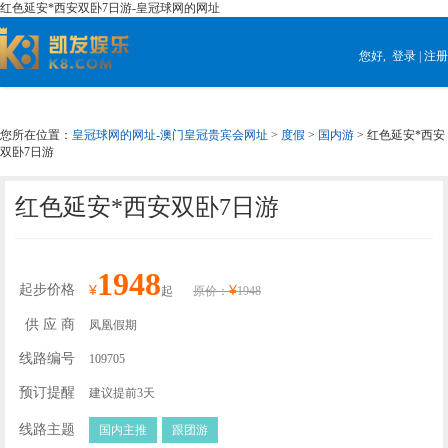
红色延安*西安双卧7日游-皇冠球网的网址
您好,
登录
|
注册
您所在位置：
皇冠球网的网址-澳门皇冠贵宾会网址
>
度假
>
国内游
> 红色延安*西安
双卧7日游
红色延安*西安双卧7日游
1948
起步价格
¥
¥
起
原价：
1948
供 应 商
凤凰假期
线路编号
109705
预订提醒
建议提前3天
线路主题
国内主推
跟团游