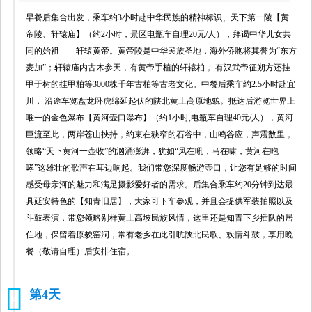
早餐后集合出发，乘车约3小时赴中华民族的精神标识、天下第一陵【黄
帝陵、轩辕庙】（约2小时，景区电瓶车自理20元/人），拜谒中华儿女共
同的始祖——轩辕黄帝。黄帝陵是中华民族圣地，海外侨胞将其誉为“东方
麦加”；轩辕庙内古木参天，有黄帝手植的轩辕柏， 有汉武帝征朔方还挂
甲于树的挂甲柏等3000株千年古柏等古老文化。中餐后乘车约2.5小时赴宜
川， 沿途车览盘龙卧虎绵延起伏的陕北黄土高原地貌。抵达后游览世界上
唯一的金色瀑布【黄河壶口瀑布】（约1小时,电瓶车自理40元/人），黄河
巨流至此，两岸苍山挟持，约束在狭窄的石谷中，山鸣谷应，声震数里，
领略“天下黄河一壶收”的汹涌澎湃，犹如“风在吼，马在啸，黄河在咆
哮”这雄壮的歌声在耳边响起。我们带您深度畅游壶口，让您有足够的时间
感受母亲河的魅力和满足摄影爱好者的需求。后集合乘车约20分钟到达最
具延安特色的【知青旧居】，大家可下车参观，并且会提供军装拍照以及
斗鼓表演，带您领略别样黄土高坡民族风情，这里还是知青下乡插队的居
住地，保留着原貌窑洞，常有老乡在此引吭陕北民歌、欢情斗鼓，享用晚
餐（敬请自理）后安排住宿。
第4天
4