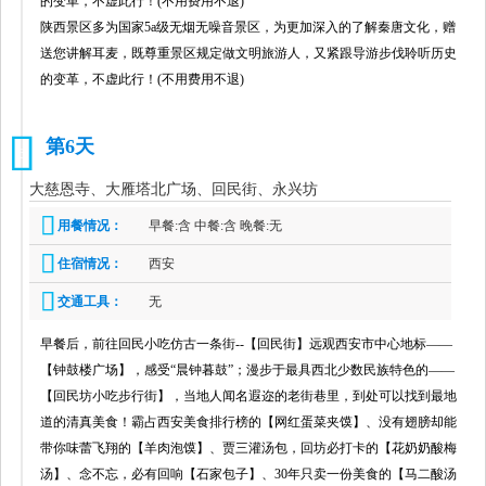
的变革，不虚此行！(不用费用不退)
陕西景区多为国家5a级无烟无噪音景区，为更加深入的了解秦唐文化，赠
送您讲解耳麦，既尊重景区规定做文明旅游人，又紧跟导游步伐聆听历史
的变革，不虚此行！(不用费用不退)
第6天
6
大慈恩寺、大雁塔北广场、回民街、永兴坊
用餐情况：
早餐:含 中餐:含 晚餐:无
住宿情况：
西安
交通工具：
无
早餐后，前往回民小吃仿古一条街--【回民街】远观西安市中心地标——
【钟鼓楼广场】，感受“晨钟暮鼓”；漫步于最具西北少数民族特色的——
【回民坊小吃步行街】，当地人闻名遐迩的老街巷里，到处可以找到最地
道的清真美食！霸占西安美食排行榜的【网红蛋菜夹馍】、没有翅膀却能
带你味蕾飞翔的【羊肉泡馍】、贾三灌汤包，回坊必打卡的【花奶奶酸梅
汤】、念不忘，必有回响【石家包子】、30年只卖一份美食的【马二酸汤