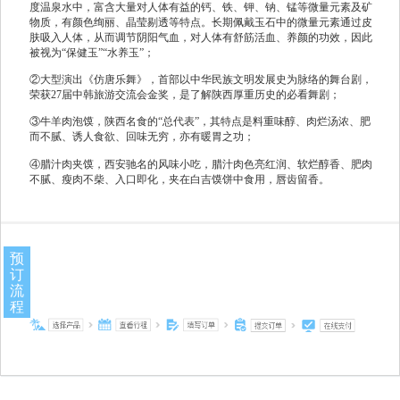
度温泉水中，富含大量对人体有益的钙、铁、钾、钠、锰等微量元素及矿
物质，有颜色绚丽、晶莹剔透等特点。长期佩戴玉石中的微量元素通过皮
肤吸入人体，从而调节阴阳气血，对人体有舒筋活血、养颜的功效，因此
被视为“保健玉”“水养玉”；
②大型演出《仿唐乐舞》，首部以中华民族文明发展史为脉络的舞台剧，
荣获27届中韩旅游交流会金奖，是了解陕西厚重历史的必看舞剧；
③牛羊肉泡馍，陕西名食的“总代表”，其特点是料重味醇、肉烂汤浓、肥
而不腻、诱人食欲、回味无穷，亦有暖胃之功；
④腊汁肉夹馍，西安驰名的风味小吃，腊汁肉色亮红润、软烂醇香、肥肉
不腻、瘦肉不柴、入口即化，夹在白吉馍饼中食用，唇齿留香。
预
订
流
程