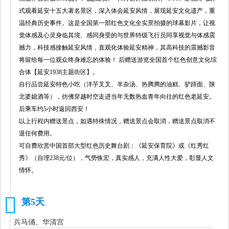
式观看延安十五大著名景区，深入体会延安风情，展现延安文化遗产，重
温经典历史事件。这是全国第一部红色文化全实景拍摄的球幕影片，让视
觉体感及心灵身临其境、感同身受的与世界特级飞行员同享视觉与体感震
撼力，科技感接触延安风情，直观化体验延安精神，其高科技的震撼影音
将留给每一位观众终身难忘的体验！ 后赠送游览全国首个红色创意文化综
合体【延安1938主题街区】。
自行品尝延安特色小吃（洋芋叉叉、羊杂汤、热腾腾的油糕、驴蹄面、陕
北婆媳酒等），仿佛穿越时空走进当年无数热血青年向往的红色老延安。
后乘车约5小时返回西安！
以上行程内赠送景点，如遇特殊情况，赠送景点会取消，赠送景点取消不
退任何费用。
可自费欣赏中国首部大型红色历史舞台剧：《延安保育院》或《红秀红
秀》（自理238元/位），气势恢宏，真实感人，充满人性大爱，彰显人文
情怀。
第5天
5
兵马俑、华清宫