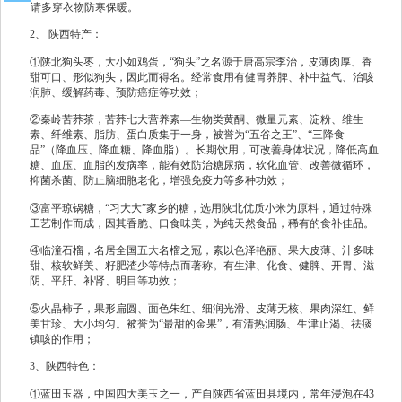
请多穿衣物防寒保暖。
2、 陕西特产：
①陕北狗头枣，大小如鸡蛋，“狗头”之名源于唐高宗李治，皮薄肉厚、香
甜可口、形似狗头，因此而得名。经常食用有健胃养脾、补中益气、治咳
润肺、缓解药毒、预防癌症等功效；
②秦岭苦荞茶，苦荞七大营养素—生物类黄酮、微量元素、淀粉、维生
素、纤维素、脂肪、蛋白质集于一身，被誉为“五谷之王”、“三降食
品”（降血压、降血糖、降血脂）。长期饮用，可改善身体状况，降低高血
糖、血压、血脂的发病率，能有效防治糖尿病，软化血管、改善微循环，
抑菌杀菌、防止脑细胞老化，增强免疫力等多种功效；
③富平琼锅糖，“习大大”家乡的糖，选用陕北优质小米为原料，通过特殊
工艺制作而成，因其香脆、口食味美，为纯天然食品，稀有的食补佳品。
④临潼石榴，名居全国五大名榴之冠，素以色泽艳丽、果大皮薄、汁多味
甜、核软鲜美、籽肥渣少等特点而著称。有生津、化食、健脾、开胃、滋
阴、平肝、补肾、明目等功效；
⑤火晶柿子，果形扁圆、面色朱红、细润光滑、皮薄无核、果肉深红、鲜
美甘珍、大小均匀。被誉为“最甜的金果”，有清热润肠、生津止渴、祛痰
镇咳的作用；
3、陕西特色：
①蓝田玉器，中国四大美玉之一，产自陕西省蓝田县境内，常年浸泡在43