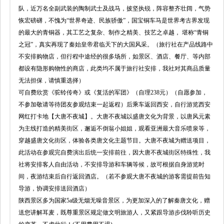
队，近万名全副武装的陶制武士及战马，披坚执锐，阵容整齐壮阔，气势
恢宏磅礴，不愧为“世界奇迹、民族骄傲”，国宝铜车马是世界考古界发现
的最大的青铜器，其工艺之复杂、制作之精美、技艺之卓越， 堪称“青铜
之冠”，真实再现了秦始皇帝君临天下的大国风采。（旅行社在产品线路中
不安排购物店，但行程中途经的很多场所，如景区、酒店、餐厅、等内部
都设有隐形购物性的商店，此类均不属于旅行社安排，我社对其商品质量
无法担保，请慎重选择）
可自费欣赏《驼铃传奇》或《复活的军团》（自理238元）（自愿参加，
不参加敬请等待团友参观结束一起返程）后乘车返回西安，自行游览西安
网红打卡地【大唐不夜城】。大唐不夜城以盛唐文化为背景，以唐风元素
为主线打造的精美街区，邂逅不倒翁小姐姐，观看亚洲最大音乐喷泉等，
穿越盛唐文化街区，体验各类唐文化主题节目。大唐不夜城为赠送项目，
此活动在参观完自费演出后统一安排前往，因大唐不夜城街区特殊性，我
社将安排客人自由活动，不安排导游和车辆等候，故可根据自身游览时
间，夜游结束后自行返回酒店。（若不参观大唐不夜城的游客需提前告知
导游，协调安排送回酒店）
陕西景区多为国家5a级无烟无噪音景区，为更加深入的了解秦唐文化，赠
送您讲解耳麦，既尊重景区规定做文明旅游人，又紧跟导游步伐聆听历史