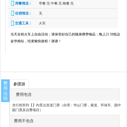
用餐情况：
早餐:无 中餐:无 晚餐:无
住宿情况：
无
交通工具：
火车
当天全程火车上自由活动；请保管好自己的随身携带物品；晚上21:58抵达
金华南站，结束愉快旅程！谢谢！
费
参团游
用
说
费用包含
明
含行程所列【】内景点首道门票（自理：华山门票，索道、环保车、园中
园门票及自费项目）
费用不包含