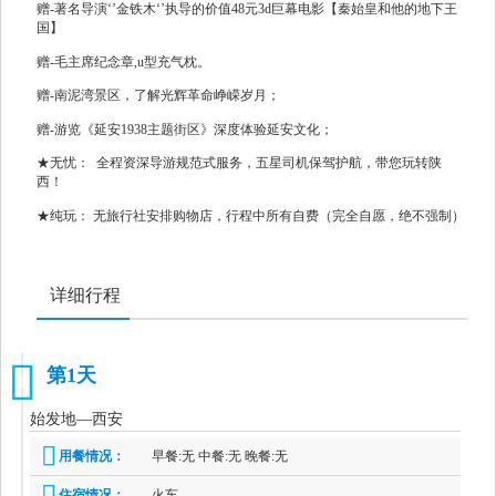
赠-著名导演‘’金铁木‘’执导的价值48元3d巨幕电影【秦始皇和他的地下王
国】
赠-毛主席纪念章,u型充气枕。
赠-南泥湾景区，了解光辉革命峥嵘岁月；
赠-游览《延安1938主题街区》深度体验延安文化；
★无忧： 全程资深导游规范式服务，五星司机保驾护航，带您玩转陕
西！
★纯玩： 无旅行社安排购物店，行程中所有自费（完全自愿，绝不强制）
详细行程
第1天
1
始发地—西安
用餐情况：
早餐:无 中餐:无 晚餐:无
住宿情况：
火车