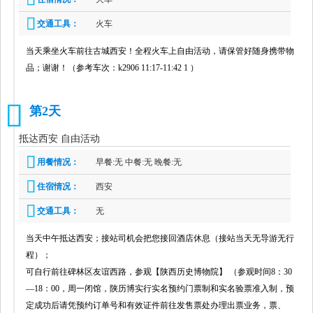
交通工具：
火车
当天乘坐火车前往古城西安！全程火车上自由活动，请保管好随身携带物
品；谢谢！（参考车次：k2906 11:17-11:42 1 ）
第2天
2
抵达西安 自由活动
用餐情况：
早餐:无 中餐:无 晚餐:无
住宿情况：
西安
交通工具：
无
当天中午抵达西安；接站司机会把您接回酒店休息（接站当天无导游无行
程）；
可自行前往碑林区友谊西路，参观【陕西历史博物院】 （参观时间8：30
—18：00，周一闭馆，陕历博实行实名预约门票制和实名验票准入制，预
定成功后请凭预约订单号和有效证件前往发售票处办理出票业务，票、