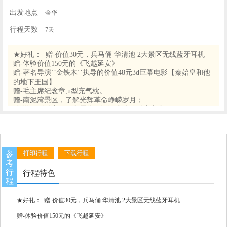
出发地点
金华
行程天数
7天
★好礼： 赠-价值30元，兵马俑 华清池 2大景区无线蓝牙耳机
赠-体验价值150元的《飞越延安》
赠-著名导演‘’金铁木‘’执导的价值48元3d巨幕电影【秦始皇和他
的地下王国】
赠-毛主席纪念章,u型充气枕。
赠-南泥湾景区，了解光辉革命峥嵘岁月；
赠-游览《延安1938主题街区》深度体验延安文化；
★无忧： 全程资深导游规范式服务，五星司机保驾护航，带您
玩转陕西！
★纯玩： 无旅行社安排购物店，行程中所有自费（完全自愿，绝
不强制）
参
打印行程
下载行程
考
行
行程特色
程
★好礼： 赠-价值30元，兵马俑 华清池 2大景区无线蓝牙耳机
赠-体验价值150元的《飞越延安》