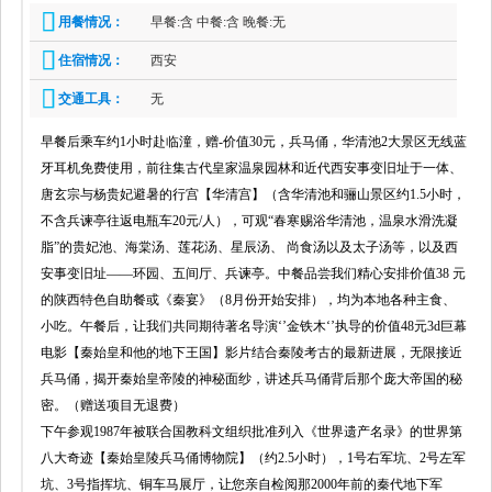
用餐情况：
早餐:含 中餐:含 晚餐:无
住宿情况：
西安
交通工具：
无
早餐后乘车约1小时赴临潼，赠-价值30元，兵马俑，华清池2大景区无线蓝
牙耳机免费使用，前往集古代皇家温泉园林和近代西安事变旧址于一体、
唐玄宗与杨贵妃避暑的行宫【华清宫】（含华清池和骊山景区约1.5小时，
不含兵谏亭往返电瓶车20元/人），可观“春寒赐浴华清池，温泉水滑洗凝
脂”的贵妃池、海棠汤、莲花汤、星辰汤、 尚食汤以及太子汤等，以及西
安事变旧址——环园、五间厅、兵谏亭。中餐品尝我们精心安排价值38 元
的陕西特色自助餐或《秦宴》（8月份开始安排），均为本地各种主食、
小吃。午餐后，让我们共同期待著名导演‘’金铁木‘’执导的价值48元3d巨幕
电影【秦始皇和他的地下王国】影片结合秦陵考古的最新进展，无限接近
兵马俑，揭开秦始皇帝陵的神秘面纱，讲述兵马俑背后那个庞大帝国的秘
密。（赠送项目无退费）
下午参观1987年被联合国教科文组织批准列入《世界遗产名录》的世界第
八大奇迹【秦始皇陵兵马俑博物院】（约2.5小时），1号右军坑、2号左军
坑、3号指挥坑、铜车马展厅，让您亲自检阅那2000年前的秦代地下军