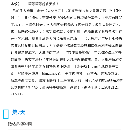
水饺】……等等等等超多美食！
后前往大雁塔，走进【大慈恩寺】，游览千年古刹之皇家寺院（约1.5小
时，），拂尘净心，守望长安1300余年的大雁塔就坐落于此（登塔自理25
元/人）。自唐代以来，文人墨客金榜题名加官进爵后，多到大慈恩寺礼
佛。后来代代效仿，为求功成名就，提前祈愿，逐渐形成了雁塔题名祈福
开运的风俗。观看亚洲最大的音乐喷泉广场——【大雁塔北广场】相传唐
玄奘从印度取经回国后，为了供奉和储藏梵文经典和佛像舍利等物亲自设
计并督造建成的。大雁塔南广场——“玄奘法师塑像”，寻觅取经路上的奇
幻故事，唐玄奘法师当年译经所在地大雁塔近在眼前。离开大雁塔后游览
陕西关中地区非遗美食和特色名小吃街—【永兴坊】，品尝地道关中美
食，尽情享用凉皮、biangbiang 面、牛羊肉泡馍、 葫芦头、肉丸胡辣汤、
甑糕等西安美食。结束愉快的 十三朝古都之旅！司机会提前电话联系您告
知送机时间和地点，请保持手机畅通，谢谢！（参考车次：k2908 21:21-
21:58 1）
第7天
7
抵达温馨家园