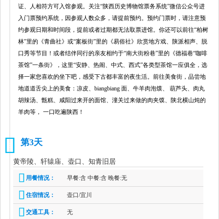
证、人相符方可入馆参观。关注“陕西历史博物馆票务系统”微信公众号进
入门票预约系统，因参观人数众多，请提前预约。预约门票时，请注意预
约参观日期和时间段，提前或者过期都无法取票进馆。你还可以前往“柏树
林”里的《青曲社》或“案板街”里的《易俗社》欣赏地方戏、陕派相声、脱
口秀等节目！或者结伴同行的亲友相约于“南大街粉巷”里的《德福巷“咖啡
茶馆”一条街》，这里“安静、热闹、中式、西式”各类型茶馆一应俱全，选
择一家您喜欢的坐下吧，感受下古都丰富的夜生活。前往美食街，品尝地
地道道舌尖上的美食：凉皮、biangbiang 面、牛羊肉泡馍、 葫芦头、肉丸
胡辣汤、甑糕、咸阳过来开的面馆、潼关过来做的肉夹馍、陕北横山炖的
羊肉等， 一口吃遍陕西！
第3天
3
黄帝陵、轩辕庙、壶口、知青旧居
用餐情况：
早餐:含 中餐:含 晚餐:无
住宿情况：
壶口/宜川
交通工具：
无