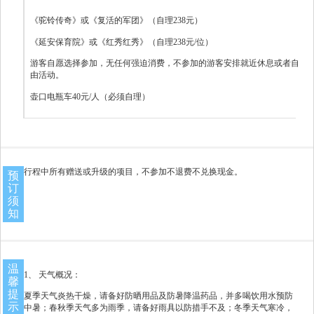
《驼铃传奇》或《复活的军团》（自理238元）
《延安保育院》或《红秀红秀》（自理238元/位）
游客自愿选择参加，无任何强迫消费，不参加的游客安排就近休息或者自
由活动。
壶口电瓶车40元/人（必须自理）
行程中所有赠送或升级的项目，不参加不退费不兑换现金。
预
订
须
知
温
1、 天气概况：
馨
提
夏季天气炎热干燥，请备好防晒用品及防暑降温药品，并多喝饮用水预防
示
中暑；春秋季天气多为雨季，请备好雨具以防措手不及；冬季天气寒冷，