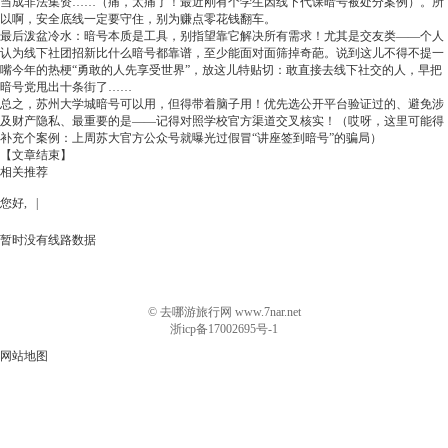
当成非法集资……（痛，太痛了！最近刚有个学生因线下代课暗号被处分案例）。所
以啊，安全底线一定要守住，别为赚点零花钱翻车。
最后泼盆冷水：暗号本质是工具，别指望靠它解决所有需求！尤其是交友类——个人
认为线下社团招新比什么暗号都靠谱，至少能面对面筛掉奇葩。说到这儿不得不提一
嘴今年的热梗“勇敢的人先享受世界”，放这儿特贴切：敢直接去线下社交的人，早把
暗号党甩出十条街了……
总之，苏州大学城暗号可以用，但得带着脑子用！优先选公开平台验证过的、避免涉
及财产隐私、最重要的是——记得对照学校官方渠道交叉核实！（哎呀，这里可能得
补充个案例：上周苏大官方公众号就曝光过假冒“讲座签到暗号”的骗局）
【文章结束】
相关推荐
您好, |
暂时没有线路数据
© 去哪游旅行网 www.7nar.net
浙icp备17002695号-1
网站地图