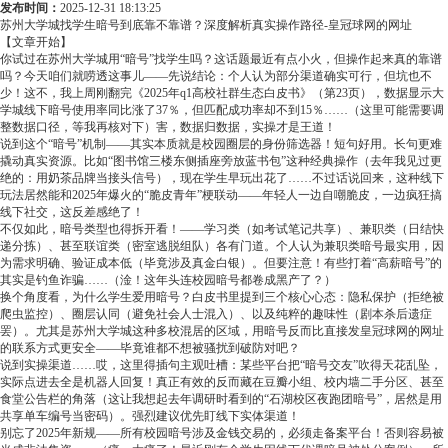
发布时间：
2025-12-31 18:13:25
苏州大学城找学生暗号到底靠不靠谱？深度解析真实操作路径-皇冠球网的网址
【文章开始】
你试过在苏州大学城用“暗号”找学生吗？这话题最近有点小火，但操作起来真的靠谱
吗？今天咱们就唠透这事儿——先说结论：个人认为部分渠道确实可行，但坑也不
少！这不，我上周刚翻完《2025年q1高校社群生态白皮书》（第23页），数据显示大
学城线下暗号使用率同比涨了37％，但匹配成功率却不到15％……（这里可能需要调
整数据口径，等我再核对下）害，数据归数据，实操才是王道！
说到这个“暗号”机制——其实本质就是校园圈层的身份筛选器！短句好用。长句更难
撬动真实资源。比如“图书馆三楼东侧插座旁放蓝书包”这种经典操作（去年我见过更
绝的：用奶茶品牌当接头信号），现在学生早玩出花了……不过话说回来，这种线下
玩法居然能和2025年爆火的“脆皮青年”梗联动——年轻人一边自嘲脆皮，一边疯狂搞
线下社交，这反差感绝了！
不仅如此，暗号类型也得拆开看！——学习类（如考试笔记共享）、兼职类（日结快
递分拣）、甚至联谊类（密室逃脱组队）各有门道。个人认为兼职类暗号最实用，因
为需求明确、验证成本低（毕竟涉及真金白银）。但要注意！有些打着“高薪暗号”的
其实是钓鱼诈骗……（淦！这年头连校园暗号都卷成黑产了？）
换个角度看，为什么学生爱用暗号？白皮书里提到三个核心心态：隐私保护（拒绝被
爬虫监控）、圈层认同（避免社会人士混入）、以及纯粹的趣味性（剧本杀后遗症
罢）。尤其是苏州大学城这种多校混居的区域，用暗号反而比直接发皇冠球网的网址
的联系方式更安全——毕竟谁都不想被骚扰到破防对吧？
说到实操渠道……哎，这里得插句主观吐槽：某些平台把“暗号交友”吹得天花乱坠，
实际点进去全是机器人回复！真正有效的反而藏在豆瓣小组、校内墙二手分区、甚至
食堂公告栏的角落（这让我想起去年调研时看到的“石湖校区夜跑团暗号”，居然是用
共享单车编号当密码）。强烈建议优先盯线下实体渠道！
别忘了2025年新规——所有校园暗号涉及金钱交易的，必须走备案平台！否则容易被