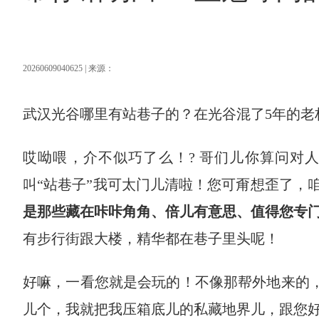
20260609040625 | 来源：
武汉光谷哪里有站巷子的？在光谷混了5年的老
哎呦喂，介不似巧了么！? 哥们儿你算问对
叫“站巷子”我可太门儿清啦！您可甭想歪了，
是那些藏在咔咔角角、倍儿有意思、值得您专门
有步行街跟大楼，精华都在巷子里头呢！
好嘛，一看您就是会玩的！不像那帮外地来的，
儿个，我就把我压箱底儿的私藏地界儿，跟您