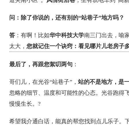
道关南小区”。
风情街后巷
，坐有轨电车到“高
问：除了你说的，还有别的“站巷子”地方吗？
答
：有啊！比如
华中科技大学
南三门出去，喻
太大，
您就记住一个诀窍：看见哪片儿老房子
最后了，再跟您絮叨两句
：
哥们儿，在光谷“站巷子”，
站的不是地方，是
忽略的细节、温度和可能性的心态。光谷跑得
慢慢生长。?
希望我介通白话，能真的帮您找到点儿乐子。下