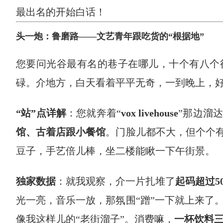
最出名的开始白话！
头一炮：鲁磨路——文艺青年跟吃货的“根据地”
您要问光谷最有名的巷子在哪儿，十个有八个
碌。介地方，白天看着平平无奇，一到晚上，
“站”点详解
：您就奔着“
vox livehouse
”那边溜
馆、古着店跟小餐馆
。门脸儿都不大，但个个有
豆子，手艺倍儿棒，坐二楼能瞅一下午街景。
独家数据
：就我观察，介一片扎堆了
起码超过5
光一亮，音乐一放，那氛围“蹭”一下就上来了
像我这样儿的“老街溜子”。消费嘛，
一杯饮料