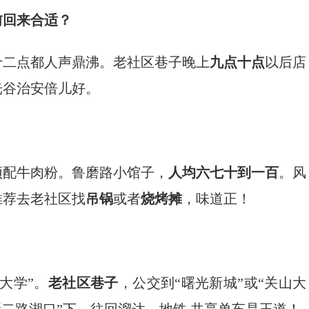
前回来合适？
十二点都人声鼎沸。老社区巷子晚上
九点十点
以后店
光谷治安倍儿好。
顶配牛肉粉。鲁磨路小馆子，
人均六七十到一百
。风
推荐去老社区找
吊锅
或者
烧烤摊
，味道正！
大学”。
老社区巷子
，公交到“曙光新城”或“关山大