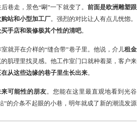
后巷走，景色“唰”一下就变了。
前面是欧洲雕塑跟
收购站和小型加工厂
。强烈的对比让人有点儿恍惚。
众买手店和装修极其个性的清吧
。
室就开在介样的“缝合带”巷子里。他说，介儿
租金
筑的肌理里找灵感。他工作室门口就种着菜，客户来
正在从这些边缘的巷子里生长出来
。
未来可能性的朋友
。您能在这里最直观地看到光谷
“站”的介条不起眼的小巷，明年就成了新的潮流发源