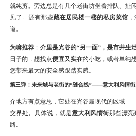
就纯剪。旁边总是有几个老街坊坐着排队、扯
见了。还有那些
藏在居民楼一楼的私房菜馆
，
道。
为嘛推荐
：
介里是光谷的“另一面”，是市井生
日子的，想找点
便宜又实在
的小吃，或者单纯
您带来最大的安全感跟踏实感。
第三弹：未来城与老街的“缝合线”——意大利风情街
介地方有点意思，它处在光谷最现代的区域—
交界处。具体说，就是
意大利风情街
那些漂亮
路。