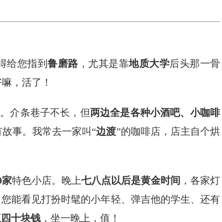
得给您指到
鲁磨路
，尤其是靠
地质大学
后头那一骨
好嘛，活了！
达。介条巷子不长，但
两边全是各种小酒吧、小咖啡
故事。我常去一家叫“
边渡
”的咖啡店，店主自个烘
0家
特色小店。晚上
七八点以后是黄金时间
，各家灯
。您能看见打扮时髦的小年轻、弹吉他的学生、还有
三四十块钱
，坐一晚上，值！