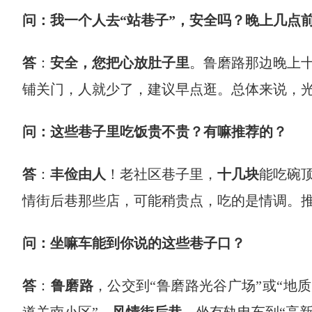
问：我一个人去“站巷子”，安全吗？晚上几点
答
：
安全，您把心放肚子里
。鲁磨路那边晚上
铺关门，人就少了，建议早点逛。总体来说，
问：这些巷子里吃饭贵不贵？有嘛推荐的？
答
：
丰俭由人
！老社区巷子里，
十几块
能吃碗
情街后巷那些店，可能稍贵点，吃的是情调。
问：坐嘛车能到你说的这些巷子口？
答
：
鲁磨路
，公交到“鲁磨路光谷广场”或“地质