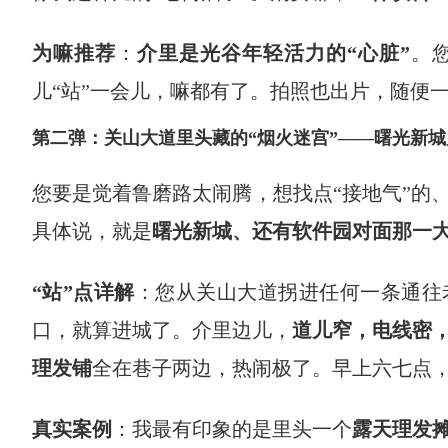
为嘛推荐
：
介里是光谷年轻活力的“心脏”
。
儿“站”一会儿，嘛都有了。拍照也出片，随便一面 g
第二弹：关山大道里头藏的“烟火迷宫”——曙光新城
您要是觉着鲁磨路太闹腾，想找点“接地气”的
具体说，就是
曙光新城、还有软件园对面那一
“站”点详解
：您从关山大道拐进任何一条通往
口，就算进城了。介里边儿，
道儿窄，电线密
理发铺
全在巷子两边，热闹极了。早上六七点
真实案例
：我最有印象的是里头一个
露天理发