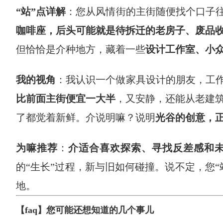
“站”点详解
：您从风情街的主街随便找个口子往
咖啡座，后头可能就是待拆迁的老房子、废品
但恰恰是介种地方，藏着一些
设计工作室、小
我的视角
：我认识一个做家具设计的朋友，工作
比前面主街便宜一大半
，又安静，还能从老建
了都觉着新鲜。介说明嘛？说明
光谷的创意，
为嘛推荐
：
介适合喜欢探索、寻找反差感和
的“生长”过程，新与旧如何碰撞。说不定，您
地。
【faq】您可能还想知道的几个事儿