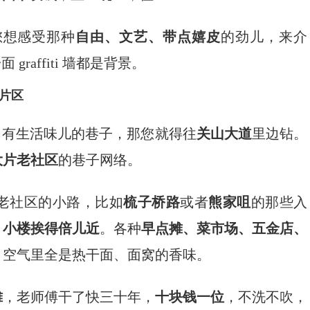
您想感受那种
自由、文艺、带点嬉皮
的劲儿，来介
raffiti 墙都是背景。
片区
、有生活味儿的巷子，那您就得往
关山大道
里边钻。
大片老社区
的巷子网络。
老社区的小路，比如
梳子桥路
或者
熊家咀
的那些入
，小楼挨得倍儿近
。各种
早点摊、菜市场、五金店、
，空气里全是热干面、面窝的香味。
摊
，老师傅干了快三十年，
十块钱一位
，不洗不吹，