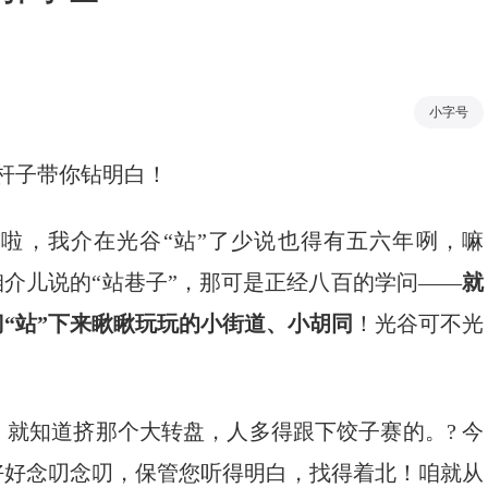
小字号
杆子带你钻明白！
人啦，我介在光谷“站”了少说也得有五六年咧，嘛
咱介儿说的“站巷子”，那可是正经八百的学问——
就
“站”下来瞅瞅玩玩的小街道、小胡同
！光谷可不光
就知道挤那个大转盘，人多得跟下饺子赛的。? 今
好好念叨念叨，保管您听得明白，找得着北！咱就从