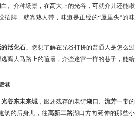
闲白。介种场景，在高大上的光谷，可就介儿还能瞅
没招牌，就靠熟人带，味道是正经的“屋里头”的味
活的活化石
。您想了解在光谷打拼的普通人是怎么过
想逃离大马路上的喧嚣，介些迷宫一样的巷子，能给
后巷
—
光谷东未来城
，跟还残存的老街
湖口
、
流芳
一带的
建筑的后身儿，往
高新二路
湖口方向延伸的那些小