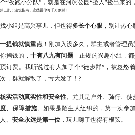
个“夜跑小分队”，就是在河滨公园“捡人”捡出来
第三趴：避坑指南，这些雷你可千万别踩！
找小组是高兴事儿，但也得
多长个心眼
，别让热心
一提钱就慎重点
！刚加入没多久，群主或者管理员就
你掏钱的，
十有八九有问题
。正规的兴趣小组，都
预订费。我听说过有人加了个“徒步群”，被忽悠
次，群就解散了，亏大发了！?
核实活动真实性和安全性
。尤其是户外、骑行、徒
度、保障措施
。如果是陌生人组织的，第一次参
人。
安全永远是第一位
，玩儿嗨了也得有根弦。