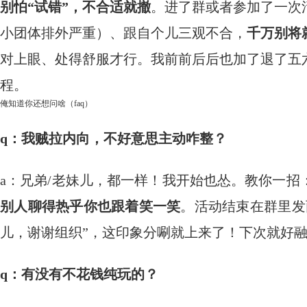
别怕“试错”，不合适就撤
。进了群或者参加了一次
小团体排外严重）、跟自个儿三观不合，
千万别将
对上眼、处得舒服才行。我前前后后也加了退了五
程。
俺知道你还想问啥（faq）
q：我贼拉内向，不好意思主动咋整？
a：兄弟/老妹儿，都一样！我开始也怂。教你一招
别人聊得热乎你也跟着笑一笑
。活动结束在群里发
儿，谢谢组织”，这印象分唰就上来了！下次就好
q：有没有不花钱纯玩的？