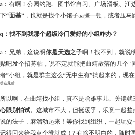
a：有啊！公园约跑、图书馆自习、广场滑板、江
下“面基”
，也就是找个小馆子aa搓一顿，或者压
q：找不到我那个超级冷门爱好的小组咋办？
a：兄弟，这说明
你是天选之子
啊！找不到，就说
贴吧发个招募帖，说不定就能把曲靖散落的几个“
者”小组，就是群主这么“无中生有”搞起来的，现
唠在最后
所以啊，在曲靖找小组，真不是啥难事儿。关键就
心眼别怕试
。这城市不大，但挺暖乎，乐意一起整
说的法子，麻溜动起来！等你找到组织，一起玩耍
记得回来给我点个赞就成！? 有啥不明白的，随时