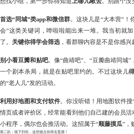
想找小组，第一步你得知道
上哪儿瞅去
。别跟个没
首选“同城”类app和微信群
。这块儿是“大本营”！你
会”这类关键词，哗啦啦能出来一堆。我当初就加
了。
关键你得学会筛选
，看群聊内容是不是你感兴
别小看豆瓣和贴吧
。像“曲靖吧”、“豆瓣曲靖同城
一个剧本杀局，就是在贴吧里约的。不过这块儿
的“老人儿”发的活动。
利用好地图和支付软件
。你没听错！用地图软件搜“
情页或者评价区，经常能看到他们自己建的会员活
小程序，偶尔也会推活动。这招属于“
顺藤摸瓜
”，
第二趴：线下扫街，这些据点你得去踅摸！