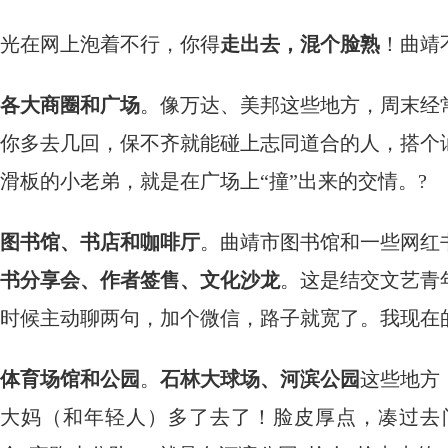
光在网上泡着不行，你得
走出去，混个脸熟
！曲靖
各大商圈和广场
。像万达、美邦这些地方，周末经
你多去几回，保不齐就能碰上志同道合的人，搭个
滑板的小老弟，就是在广场上“撞”出来的交情。?
图书馆、书店和咖啡厅
。曲靖市图书馆和一些网红
书分享会、作者签售、文化沙龙
。这是结交文艺青
时候主动聊两句，加个微信，路子就宽了。我现在
体育场馆和公园
。
石林大球场、河滨公园
这些地方
大妈（和年轻人）多了去了！脸皮厚点，凑过去