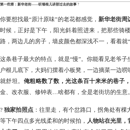
第一疙瘩：新华老街——听墙根儿讲那过去的故事
​ ?
你要想找最“原汁原味”的老花都感觉，
新华老街周
时候，正好是下午，阳光斜着照进来，把那些骑
路，两边儿的房子，墙皮颜色都深浅不一，看着就“
这条巷子最大的特点，就是“慢”。你能看见老爷
户根儿底下，大妈们摆着小板凳，一边摘菜一边唠
就舒坦。
俺粗略数了数，光这条百十来米的巷子
金、改衣服、修钟表…啥都有，全是老街坊的生意
?
独家拍照点
：往里走，有个岔路口，拐角处有棵
等下午四点多光线柔和的时候拍，
人物站在光里，