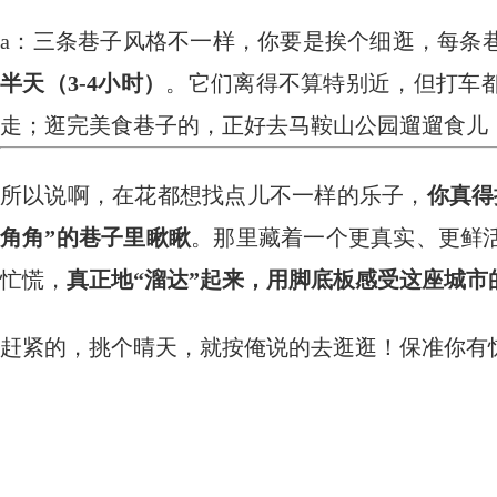
a：三条巷子风格不一样，你要是挨个细逛，每条
半天（3-4小时）
。它们离得不算特别近，但打车
走；逛完美食巷子的，正好去马鞍山公园遛遛食儿
所以说啊，在花都想找点儿不一样的乐子，
你真得
角角”的巷子里瞅瞅
。那里藏着一个更真实、更鲜
忙慌，
真正地“溜达”起来，用脚底板感受这座城市
赶紧的，挑个晴天，就按俺说的去逛逛！保准你有