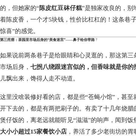
的，但她家的“
陈皮红豆砵仔糕
”是独家改良的，别
着陈皮香，一个才5块钱，性价比杠杠的！这条巷
惊喜”的感觉。
第三疙瘩：茶园里市场后身的“美食迷宫”——鼻子给你带路
​ ?
如果说前两条巷子是给眼睛和心灵逛的，那这第三
市场后身，
七拐八绕跟迷宫似的，但香味就是你的
儿飘出来，馋得人走不动道。
这里没啥装修好看的店，都是些“苍蝇小馆”，甚
开下去的，都是有两把刷子的。有卖了十几年烧腊
煲仔饭的，离老远就能听见“滋滋”的响声，闻到饭
大小小超过15家餐饮小店
，养活了多少老街坊的胃