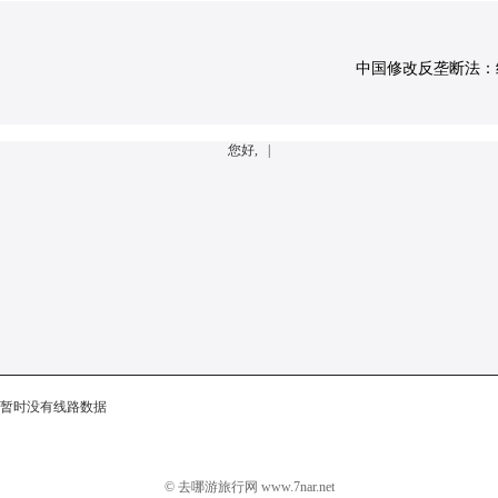
中国修改反垄断法：经营
您好, |
暂时没有线路数据
© 去哪游旅行网 www.7nar.net