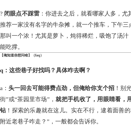
?
闭眼点不踩雷
：你进去之后，就看哪家人多，尤
推荐一家没有名字的牛杂摊，就一个推车，下午三
那叫一个浓！尤其是萝卜，炖得稀烂，吸饱了汤汁
能吃撑。
【俺知道你想问啥】（faq）
q：这些巷子好找吗？具体咋去啊？
a：
头一回去可能得费点劲，但俺给你支个招
！别光
街”或“茶园里市场”，
就把手机收了，用眼睛看，
钻
！探索的乐趣就在这儿。实在不行，逮着面善的
附近老巷子咋走？”，一般都会告诉你。