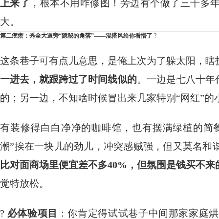
上来了
，根本不用咋修图！旁边有个做了三十多
大。
第二疙瘩：秀全大道旁“隐秘的角落”——混搭风给你看懵了
​ ?
这条巷子可有点儿意思，是俺上次为了躲太阳，瞎
一进去，就跟跨过了时间线似的
。一边是七八十年
的；另一边，不知啥时候冒出来几家特别“网红”的
有装修得白白净净的咖啡馆，也有摆满绿植的简餐
潮”挨在一块儿的劲儿，冲突感贼强，但又莫名和
比对面商场里便宜差不多40%，但氛围是钱买不来
觉特放松。
?
必体验项目
：你肯定得试试巷子中间那家家庭烘