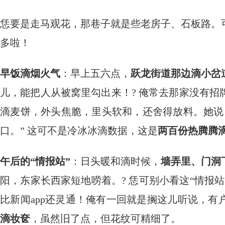
恁要是走马观花，那巷子就是些老房子、石板路。
多啦！
早饭滴烟火气
：早上五六点，
跃龙街道那边滴小岔
儿，能把人从被窝里勾出来！? 俺常去那家没有
滴麦饼，外头焦脆，里头软和，还舍得放料。她说
口。” 这可不是冷冰冰滴数据，这是
两百份热腾腾
午后的“情报站”
：日头暖和滴时候，
墙弄里、门洞
阳，东家长西家短地唠着。? 恁可别小看这“情报
比新闻app还灵通！俺有一回就是搁这儿听说，
滴妆奁
，虽然旧了点，但花纹可精细了。