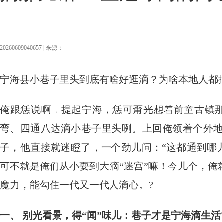
20260609040657 | 来源：
宁海县小巷子里头到底有啥好逛滴？为啥本地人都
俺跟恁说啊，提起宁海，恁可甭光想着前童古镇那
弯、四通八达滴小巷子里头咧。上回俺领着个外
子，他直接就迷瞪了，一个劲儿问：“这都通到哪
可不就是俺们从小耍到大滴“迷宫”嘛！今儿个，
魔力，能勾住一代又一代人滴心。?
一、 别光看景，得“闻”味儿：巷子才是宁海滴生