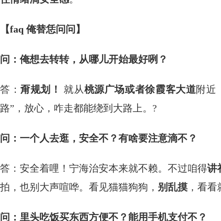
【faq 俺替恁问问】
问：俺想去转转，从哪儿开始最好咧？
答：
甭规划！
​ 就从
桃源广场或者徐霞客大道
附近
路”，放心，咋走都能绕到大路上。?️
问：一个人去逛，安全不？有啥要注意滴不？
答：安全着哩！宁海治安本来就不赖。不过咱得
讲
拍，也别大声喧哗。看见猫猫狗狗，
别乱摸
，看看
问：里头吃饭买东西方便不？能用手机支付不？