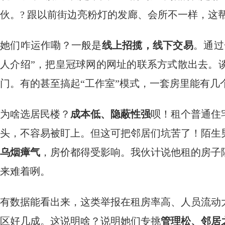
伙。? 跟以前街边亮粉灯的发廊、会所不一样，这帮
她们咋运作嘞？一般是
线上招揽，线下交易
。通过
人介绍”，把皇冠球网的网址的联系方式散出去。
门。有的甚至搞起“工作室”模式，一套房里能有几个
为啥选居民楼？
成本低、隐蔽性强
呗！租个普通住
头，不容易被盯上。但这可把邻居们坑苦了！陌生
乌烟瘴气
，房价都得受影响。我伙计说他租的房子
来难着咧。
有数据能看出来，这类举报在租房率高、人员流动
区好几成。这说明啥？说明她们专挑
管理松、邻居