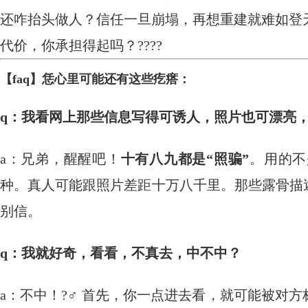
还咋抬头做人？信任一旦崩塌，再想重建就难如登
代价，你承担得起吗？?‍?‍?‍?
【faq】恁心里可能还有这些疙瘩：
q：我看网上那些信息写得可诱人，照片也可漂亮
a：兄弟，醒醒吧！
十有八九都是“照骗”
。用的不
种。真人可能跟照片差距十万八千里。那些露骨描
别信。
q：我就好奇，看看，不真去，中不中？
a：不中！?‍♂️ 首先，你一点进去看，就可能被对