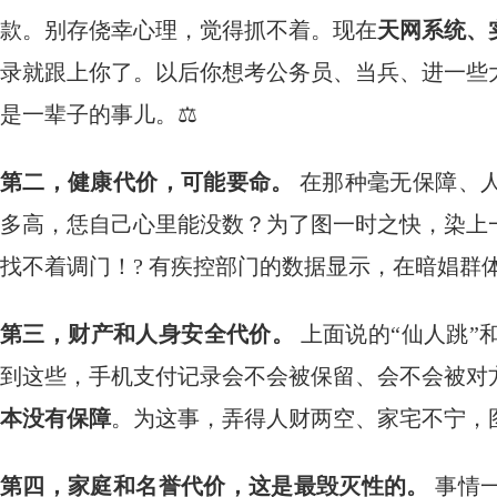
款。别存侥幸心理，觉得抓不着。现在
天网系统、
录就跟上你了。以后你想考公务员、当兵、进一些
是一辈子的事儿。⚖️
第二，健康代价，可能要命。
​ 在那种毫无保障
多高，恁自己心里能没数？为了图一时之快，染上
找不着调门！? 有疾控部门的数据显示，在暗娼群
第三，财产和人身安全代价。
​ 上面说的“仙人
到这些，手机支付记录会不会被保留、会不会被对
本没有保障
。为这事，弄得人财两空、家宅不宁，
第四，家庭和名誉代价，这是最毁灭性的。
​ 事