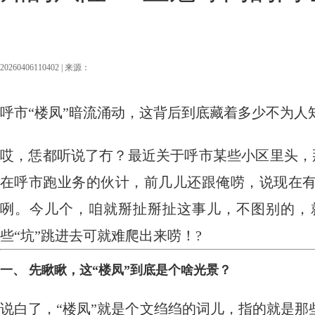
20260406110402 | 来源：
呼市“楼凤”暗流涌动，这背后到底藏着多少不为人
哎，恁都听说了冇？最近关于呼市某些小区里头，那
在呼市跑业务的伙计，前几儿还跟俺唠，说现在
咧。今儿个，咱就掰扯掰扯这事儿，不图别的，
些“坑”跳进去可就难爬出来唠！?️
一、 先瞅瞅，这“楼凤”到底是个啥光景？
说白了，“楼凤”就是个文绉绉的词儿，指的就是那