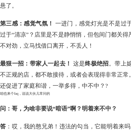
悬了。
第三感：感觉气氛！
​ 一进门，感觉灯光是不是
过于“清凉”？店里是不是静悄悄，但包间门都关得
不对劲，立马找借口离开，不丢人！
最狠一招：带家人一起去！
​ 这是
终极绝招
。带上
不正规的店，都不敢接待，或者会表现得非常正常
还促进了家庭和谐，一举多得，中不中？?
咱也来个faq，说说大伙儿常问的
问：哥，为啥非要说“暗语”啊？明着来不中？
答
：哎，我的憨兄弟！违法的勾当，它能明着来吗