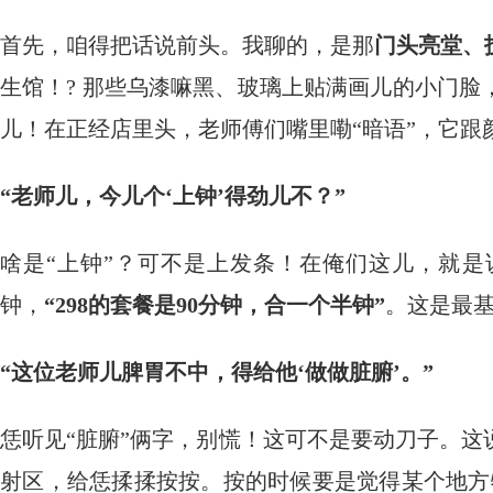
首先，咱得把话说前头。我聊的，是那
门头亮堂、
生馆！? 那些乌漆嘛黑、玻璃上贴满画儿的小门
儿！在正经店里头，老师傅们嘴里嘞“暗语”，它跟
“老师儿，今儿个‘上钟’得劲儿不？”
啥是“上钟”？可不是上发条！在俺们这儿，就
钟，
“298的套餐是90分钟，合一个半钟”
。这是最
“这位老师儿脾胃不中，得给他‘做做脏腑’。”
恁听见“脏腑”俩字，别慌！这可不是要动刀子。这
射区，给恁揉揉按按。按的时候要是觉得某个地方