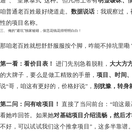
通”、“皇家泰式”这种。但凡用上带有
明显暧昧、
咱普通老百姓最好绕道走。
数据说话
：我观察过，
性的项目名称。
三、 俺的“避坑”独家秘籍，保恁花钱花得明明白白！
那咱老百姓就想舒舒服服按个脚，咋能不掉坑里嘞？
第一看：看价目表！
​ 进门先别急着脱鞋，
大大方
的大牌子，要么是做工精致的手册，
项目、时间
说“哥，咱这有更好的，价格好说”，
别犹豫，转身
第二问：问有啥项目！
​ 直接了当问前台：“咱这
看她咋回答。如果她
对基础项目介绍流畅，然后才
不好，可以试试我们这个推拿项目”，这多半靠谱