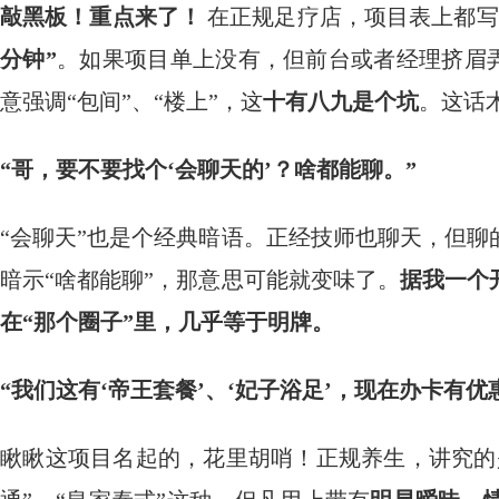
敲黑板！重点来了！
​ 在正规足疗店，项目表上都
分钟”
。如果项目单上没有，但前台或者经理挤眉弄
意强调“包间”、“楼上”，这
十有八九是个坑
。这话术
“哥，要不要找个‘会聊天的’？啥都能聊。”
“会聊天”也是个经典暗语。正经技师也聊天，但
暗示“啥都能聊”，那意思可能就变味了。
据我一个
在“那个圈子”里，几乎等于明牌。
“我们这有‘帝王套餐’、‘妃子浴足’，现在办卡有优
瞅瞅这项目名起的，花里胡哨！正规养生，讲究的