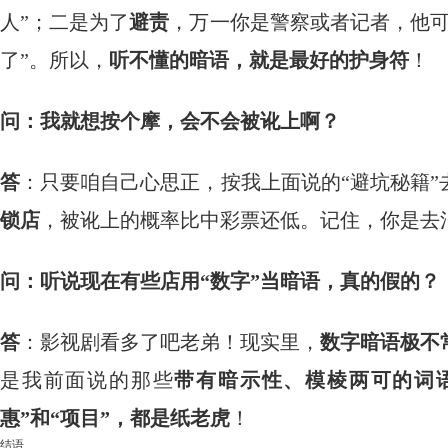
人”；二是为了
避责
，万一你是警察或者记者，他可
了”。所以，
听不懂的暗语，就是最好的护身符
！
问：我就想按个摩，会不会被讹上啊？
答
：只要咱自己心思正，按我上面说的“避坑秘籍”
锁店
，被讹上的概率比中彩票还低。记住，你是去
问：听说现在有些店用“数字”当暗语，真的假的？
答
：影视剧看多了吧老弟！现实里，
数字暗语极不
是我前面说的那些
带有暗示性、模棱两可的词
惠”和“项目”，都是纸老虎
！
结语