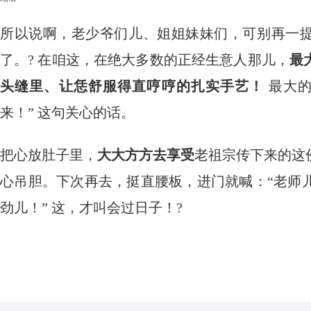
所以说啊，老少爷们儿、姐姐妹妹们，可别再一提
了。? 在咱这，在绝大多数的正经生意人那儿，
最
头缝里、让恁舒服得直哼哼的扎实手艺！
​ 最
来！” 这句关心的话。
把心放肚子里，
大大方方去享受
老祖宗传下来的这
心吊胆。下次再去，挺直腰板，进门就喊：“老师
劲儿！” 这，才叫会过日子！?