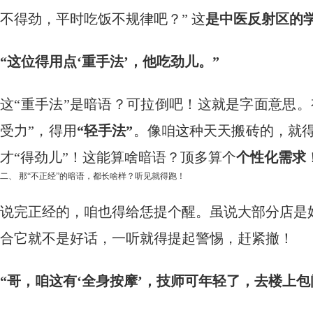
不得劲，平时吃饭不规律吧？” 这
是中医反射区的
“这位得用点‘重手法’，他吃劲儿。”
这“重手法”是暗语？可拉倒吧！这就是字面意思
受力”，得用
“轻手法”
。像咱这种天天搬砖的，就
才“得劲儿”！这能算啥暗语？顶多算个
个性化需求
二、 那“不正经”的暗语，都长啥样？听见就得跑！
说完正经的，咱也得给恁提个醒。虽说大部分店是
合它就不是好话，一听就得提起警惕，赶紧撤！
“哥，咱这有‘全身按摩’，技师可年轻了，去楼上包