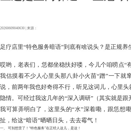
20260609040630 | 来源：
足疗店里“特色服务暗语”到底有啥说头？是正规养
哎哟，老表们，恁都坐稳扶好喽，今儿个咱唠点“有
我估摸着不少人心里头那八卦小火苗“蹭”一下就
说，前两年我也好奇得不行，听见这词儿，心里头
隐情。可经过我这几年的“深入调研”（其实就是
我可算弄明白了，这里头的“水”深着嘞，跟恁想
扯，给这“暗语”晒晒日头，去去霉气！
一、 可别想歪了！“特色服务”在正经人这儿，是这！