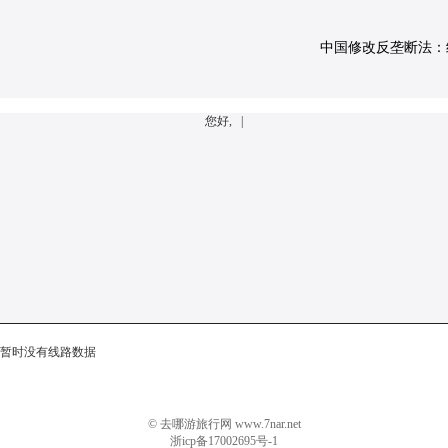
中国修改反垄断法：经营
您好, |
暂时没有线路数据
© 去哪游旅行网 www.7nar.net
浙icp备17002695号-1