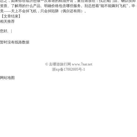
总之，如果你在临沂想做一次靠谱的精油开背，重点请放在：找正规门店、确认技师
资质、了解用的什么产品、明确价格包含哪些服务。别总想着“能不能薅到飞机”，毕
竟——天上不会掉飞机，只会掉陷阱（偶尔还有雨）。
【文章结束】
相关推荐
您好, |
暂时没有线路数据
© 去哪游旅行网 www.7nar.net
浙icp备17002695号-1
网站地图