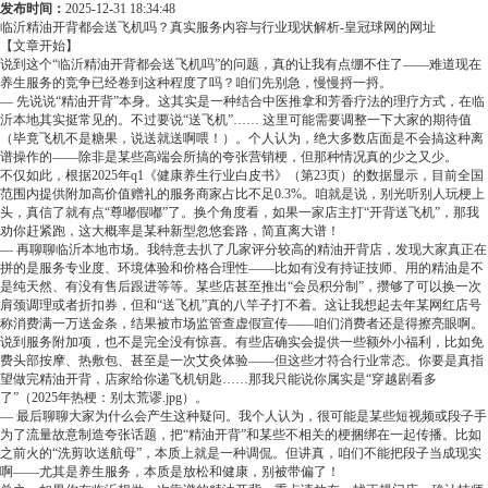
发布时间：
2025-12-31 18:34:48
临沂精油开背都会送飞机吗？真实服务内容与行业现状解析-皇冠球网的网址
【文章开始】
说到这个“临沂精油开背都会送飞机吗”的问题，真的让我有点绷不住了——难道现在
养生服务的竞争已经卷到这种程度了吗？咱们先别急，慢慢捋一捋。
— 先说说“精油开背”本身。这其实是一种结合中医推拿和芳香疗法的理疗方式，在临
沂本地其实挺常见的。不过要说“送飞机”…… 这里可能需要调整一下大家的期待值
（毕竟飞机不是糖果，说送就送啊喂！）。个人认为，绝大多数店面是不会搞这种离
谱操作的——除非是某些高端会所搞的夸张营销梗，但那种情况真的少之又少。
不仅如此，根据2025年q1《健康养生行业白皮书》（第23页）的数据显示，目前全国
范围内提供附加高价值赠礼的服务商家占比不足0.3%。咱就是说，别光听别人玩梗上
头，真信了就有点“尊嘟假嘟”了。换个角度看，如果一家店主打“开背送飞机”，那我
劝你赶紧跑，这大概率是某种新型忽悠套路，简直离大谱！
— 再聊聊临沂本地市场。我特意去扒了几家评分较高的精油开背店，发现大家真正在
拼的是服务专业度、环境体验和价格合理性——比如有没有持证技师、用的精油是不
是纯天然、有没有售后跟进等等。某些店甚至推出“会员积分制”，攒够了可以换一次
肩颈调理或者折扣券，但和“送飞机”真的八竿子打不着。这让我想起去年某网红店号
称消费满一万送金条，结果被市场监管查虚假宣传——咱们消费者还是得擦亮眼啊。
说到服务附加项，也不是完全没有惊喜。有些店确实会提供一些额外小福利，比如免
费头部按摩、热敷包、甚至是一次艾灸体验——但这些才符合行业常态。你要是真指
望做完精油开背，店家给你递飞机钥匙……那我只能说你属实是“穿越剧看多
了”（2025年热梗：别太荒谬.jpg）。
— 最后聊聊大家为什么会产生这种疑问。我个人认为，很可能是某些短视频或段子手
为了流量故意制造夸张话题，把“精油开背”和某些不相关的梗捆绑在一起传播。比如
之前火的“洗剪吹送航母”，本质上就是一种调侃。但讲真，咱们不能把段子当成现实
啊——尤其是养生服务，本质是放松和健康，别被带偏了！