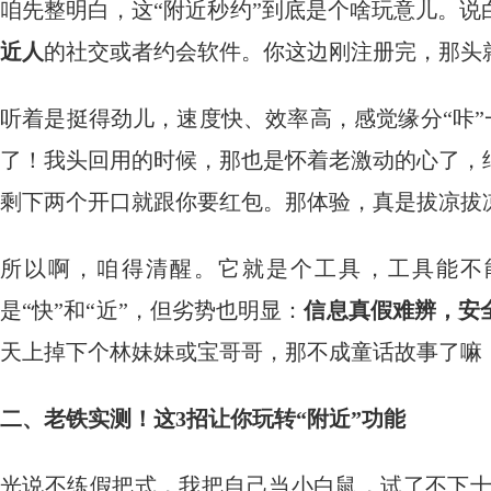
咱先整明白，这“附近秒约”到底是个啥玩意儿。说
近人
的社交或者约会软件。你这边刚注册完，那头就
听着是挺得劲儿，速度快、效率高，感觉缘分“咔”
了！我头回用的时候，那也是怀着老激动的心了，
剩下两个开口就跟你要红包。那体验，真是拔凉拔
所以啊，咱得清醒。它就是个工具，工具能不
是“快”和“近”，但劣势也明显：
信息真假难辨，安
天上掉下个林妹妹或宝哥哥，那不成童话故事了嘛
二、老铁实测！这3招让你玩转“附近”功能
光说不练假把式，我把自己当小白鼠，试了不下十款