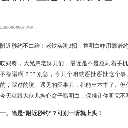
20260609040606 | 来源：
附近秒约不白给！老铁实测3招，整明白咋用靠谱
哎妈呀，大兄弟老妹儿们，最近是不是总刷着手机
不靠谱啊？?” 别急，今儿个咱就掰扯掰扯这个
的，踩过的坑、遇见的囧事儿，都能出本书了。但
今天就跟大伙儿掏心窝子唠明白，保准让你听完不
一、啥是“附近秒约”？可别一听就上头！