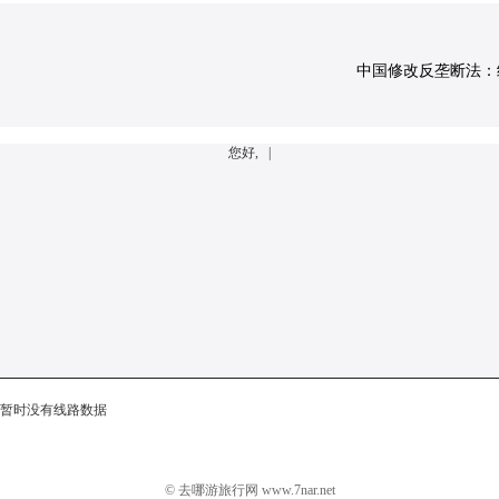
中国修改反垄断法：经营
您好, |
暂时没有线路数据
© 去哪游旅行网 www.7nar.net