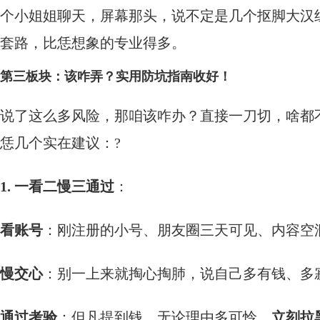
个小姐姐聊天，屏幕那头，说不定是几个抠脚大汉
套路，比恁想象的专业得多。
第三板块：该咋弄？实用防坑指南收好！
说了这么多风险，那咱该咋办？直接一刀切，啥都
恁几个实在建议：?
1. 一看二慢三通过
：
看账号
：刚注册的小号、朋友圈三天可见、内容空
慢交心
：别一上来就掏心掏肺，说自己多有钱、多
通过考验
：但凡提到钱，无论理由多可怜，
立刻拉