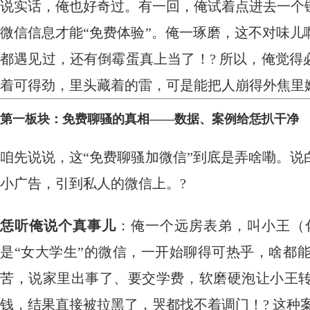
说实话，俺也好奇过。有一回，俺试着点进去一个
微信信息才能“免费体验”。俺一琢磨，这不对味
都遇见过，还有倒霉蛋真上当了！? 所以，俺觉得
着可得劲，里头藏着的雷，可是能把人崩得外焦里
第一板块：免费聊骚的真相——数据、案例给恁扒干净
咱先说说，这“免费聊骚加微信”到底是弄啥嘞。
小广告，引到私人的微信上。?
恁听俺说个真事儿
：俺一个远房表弟，叫小王（
是“女大学生”的微信，一开始聊得可热乎，啥都
苦，说家里出事了、要交学费，软磨硬泡让小王转钱
钱，结果直接被拉黑了，哭都找不着调门！? 这种