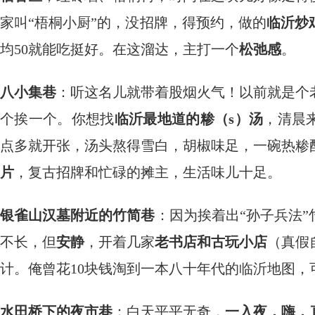
家叫“梧桐小厨”的，没招牌，得预约，做的
临沂炒
均50就能吃挺好。在这溜达，主打一个
松弛感
。
八小集巷
：听这名儿就带着股烟火气！以前就是个
个挨一个。你想找
临沂最地道的糁（s）汤
，清晨
点多就开张，汤头熬得雪白，胡椒味足，一碗热糁
片
，复古招牌和忙碌的摊主，生活味儿十足。
银雀山汉墓附近的竹简巷
：因为挨着出“孙子兵法
不长，但
安静
，开着几家
老书店和古玩小店
（真假
计。俺曾花10块钱淘到一本八十年代的临沂地图，
水田桥下的夜市巷
：白天平平无奇，
一入夜，嗨，