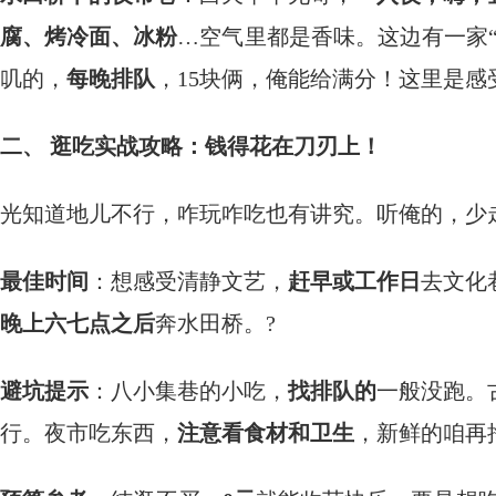
腐、烤冷面、冰粉
…空气里都是香味。这边有一家
叽的，
每晚排队
，15块俩，俺能给满分！这里是感
二、 逛吃实战攻略：钱得花在刀刃上！
光知道地儿不行，咋玩咋吃也有讲究。听俺的，少
最佳时间
：想感受清静文艺，
赶早或工作日
去文化
晚上六七点之后
奔水田桥。?
避坑提示
：八小集巷的小吃，
找排队的
一般没跑。
行。夜市吃东西，
注意看食材和卫生
，新鲜的咱再