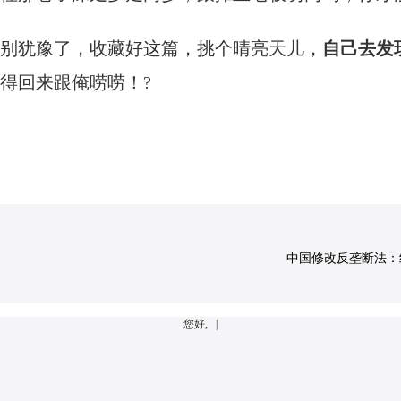
别犹豫了，收藏好这篇，挑个晴亮天儿，
自己去发
得回来跟俺唠唠！?
中国修改反垄断法：经营
您好, |