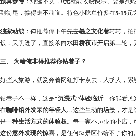
预算参考
：纯逛不买，
0元
就能收获快乐。要是想
到街尾，撑得走不动道。特色小吃单价多在
5-15元
独家动线
：俺推荐你下午先去
羲之文化巷
转转，拍
饭；天黑透了，直接杀向
水田桥夜市
开启第二轮，完
三、 为啥俺非得推荐你钻巷子？
好些人旅游，就爱奔着网红打卡点去，人挤人，累够
钻巷子不一样，这是
“沉浸式”体验临沂
。你能看见
在咖啡馆外发呆的年轻人
…这些生动的场景，才是
是
一种生活方式的体验权
。每一家不起眼的小店，
这份
意外发现的惊喜
，是任何5a景区都给不了你的