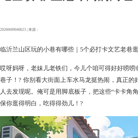
20260609040623 | 来源：
临沂兰山区玩的小巷有哪些｜5个必打卡文艺老巷
哎呀妈呀，老妹儿老铁们，今儿个咱可得好好唠唠
巷子！? 你别看大街面上车水马龙挺热闹，真正
人去发现呢。俺可是用脚底板子，把这些“卡卡角
保你逛得明白，吃得得劲儿！?