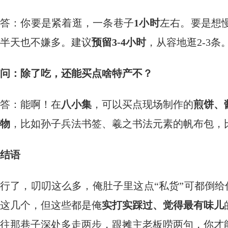
答：你要是紧着逛，一条巷子
1小时
左右。要是想
半天也不嫌多。建议
预留3-4小时
，从容地逛2-3条
问：除了吃，还能买点啥特产不？
答：能啊！在
八小集
，可以买点现场制作的
煎饼、
物
，比如孙子兵法书签、羲之书法元素的帆布包，
结语
行了，叨叨这么多，俺肚子里这点“私货”可都倒给
这几个，但这些都是俺
实打实踩过、觉得最有味儿
往那巷子深处多走两步，跟摊主老板唠两句，你才