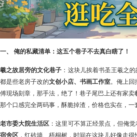
一、 俺的私藏清单：这五个巷子不去真白瞎了！
羲之故居旁的文化巷子
：这块儿挨着书圣王羲之的
都是些老房子改的
文创小店、书画工作室
。俺上回
傅现场刻章，那手法，绝了！巷子尾巴上还有家卖
那个口感完全两码事，酥脆掉渣，价格也实在，一
老市委大院生活区
：这里可不算正经景点，但俺觉
宿舍区
，红砖墙、梧桐树，时间在这块儿好像走得