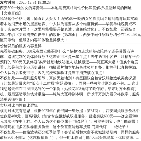
发布时间：
2025-12-31 18:30:23
西安500一晚的女的算贵吗——本地消费真相与性价比深度解析-皇冠球网的网址
【文章开始】
说到这个价格问题，简直让人头大！西安500一晚的女的算贵吗？这问题背后其实藏
着本地消费市场的层层迷雾。个人认为需要从多个维度拆解——毕竟单纯说贵或不
贵，实在太片面了（这里可能需要调整表述，避免绝对化）。不仅如此，还得结合
2025年q1《文旅消费白皮书》的数据（第28页），西安中端住宿服务均价在480-520元
区间浮动，但服务内容和体验差异极大！
价格背后的服务内容差异
先看基础服务。500元在西安能买到什么？快捷酒店式的基础陪伴？还是带景点讲
解、路线定制的高体验服务？这差距可不是一星半点！去年遇到个客户，吐槽某平台
预订的“500元优质伴游”实际就是地铁站接人 机械跟逛——简直离大谱！但换个角度
看，若是包含专业历史讲解、拍摄跟片和本地特色体验的套餐，那性价比直接拉满。
个人认为后者更可行，因为沉浸式体验才是当下消费核心痛点！
不仅如此——说到服务细节，真的天差地别！有些团队会包含汉服妆造或美食探店
（比如最近爆火的“长安十二时辰”主题跟拍），而另一些可能连瓶水都不包……这让
我想起去年在回民街见到的一个案例：姑娘花498元订了晚伴游，结果对方全程刷手
机，最后还暗示加钱才带路——纯纯大冤种剧本啊！所以千万别光看价格数字，服务
清单必须抠细！
市场对比与性价比逻辑
横向对比更有意思。根据2025年白皮书同一组数据（第31页），西安同类服务价格中
位数是460元，但高端线（如含专业摄影或双语服务）普遍突破600元——这么看500
元其实卡在中间档。个人认为这个价位属于“博弈区间”：可能捡到宝，也可能踩雷！
毕竟现在很多团队卷服务质量，这个价甚至能包车接送 门票代订……绝绝子！
不仅如此——价格波动还分旺季淡季！春节前后和大唐不夜城活动期间，同样的服务
敢标800 还排队（这就很抽象了）。但平时工作日可能400出头就能拿下优质资源……