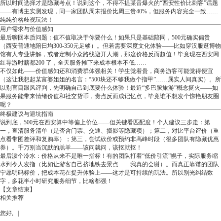
所以时间选择才是隐藏考点！说到这个，不得不提某音爆火的“西安性价比刺客”话题
——有博主实测发现，同一家团队周末报价比周三贵40%，但服务内容完全一致……
纯纯价格歧视玩法！
用户需求与价值感知
最后聊回本质问题：值不值取决于你要什么！如果只是基础陪同，500元确实偏贵
（西安普通地陪日均300-350元足够）。但若需要深度文化体验——比如穿汉服逛博物
馆有人专业讲解，或者定制小众路线避开人潮，那这价格反而超值！毕竟现在西安网
红导游时薪都200 了，全天服务摊下来成本根本不低……
不仅如此——价值感知还和消费群体强相关！学生觉着贵，商务游客可能觉得便宜
（这让我想起某富婆姐姐的名言：“500块还不够我做个指甲”……属实人间真实）。所
以别盲目跟风评判，先明确自己到底要什么体验！最近“多巴胺旅游”概念挺火——如
果服务能带来情绪价值和社交货币，贵点反而成记忆点，毕竟谁不想发个惊艳朋友圈
呢？
终极建议与避坑指南
说到底，500元在西安算中等偏上价位——但关键看匹配度！个人建议三步走：第
一，查清服务清单（是否含门票、交通、摄影等隐藏项）；第二，对比平台评价（重
点看带图差评和复购率）；第三，尝试砍价或预约非高峰时段（很多团队有隐藏优惠
券）。千万别当沉默的羔羊——该问就问，该抠就抠！
最后泼个冷水：价格从来不是唯一指标！有的团队打着“低价引流”幌子，实际服务缩
水到令人发指（比如让游客自己挤地铁去景点……我真的会谢）。而真正靠谱的团队
宁愿明码标价，把成本花在提升体验上——这才是可持续的玩法。所以别光纠结数
字，多花半小时研究服务细节，比啥都强！
【文章结束】
相关推荐
您好, |