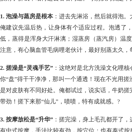
1. 泡澡与蒸房是根本
：进去先淋浴，然后就得泡。
俺建议先温后热，让身体有个适应过程。泡透了
低，蒸得是浑身大汗淋漓；湿蒸房（蒸汽房）温度
注意，有心脑血管毛病哩老伙计，最好别蒸太久，
2. 搓澡是“灵魂手艺”
：这绝对是北方洗澡文化哩核
你“盘”得干干净净，那叫一个通透！现在不光用搓
是对皮肤有不同好处。俺都试过，说实话，牛奶搓
带劲！搓下来那“仙儿”，啧啧，特有成就感。?
3. 按摩放松是“升华”
：搓完澡，身上毛孔都开了，
有中式按摩，手法比较有劲，按穴位；也有泰式按