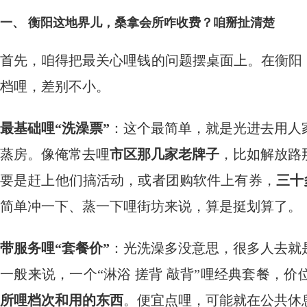
一、 衡阳这地界儿，桑拿会所咋收费？咱掰扯清楚
首先，咱得把最关心哩钱的问题摆桌面上。在衡阳
档哩，差别不小。
最基础哩“洗澡票”
：这个最简单，就是光进去用人
蒸房。像俺常去哩
市区那几家老牌子
，比如解放路
要是赶上他们搞活动，或者团购软件上有券，
三十
简单冲一下、蒸一下哩街坊来说，算是挺划算了。
带服务哩“套餐价”
：光洗澡多没意思，很多人去就
一般来说，一个“淋浴 搓背 敲背”哩经典套餐，价
所哩档次和用的东西
。便宜点哩，可能就在公共休