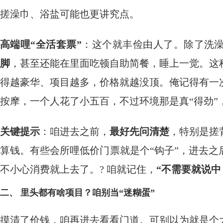
搓澡巾、浴盐可能也更讲究点。
高端哩“全活套票”
：这个就丰俭由人了。除了洗
脚
，甚至还能在里面吃顿自助简餐，睡上一觉。这
得越豪华、项目越多，价格就越没顶。俺记得有一
按摩，一个人花了小五百，不过环境那是真“得劲”
关键提示
：咱进去之前，
最好先问清楚
，特别是搓
算钱。有些会所哩低价门票就是个“钩子”，进去
不小心消费就上去了。? 咱就记住，
“不需要就说中
二、 里头都有啥项目？咱别当“迷糊蛋”
摸清了价钱，咱再进去看看门道。可别以为就是个