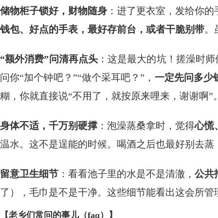
储物柜子锁好，财物随身
：进了更衣室，发给你的
钱包、好点的手表，最好存前台，或者干脆别带
。
“额外消费”问清再点头
：这是最大的坑！搓澡时师傅
问你“加个钟吧？”“做个采耳吧？”，
一定先问多少
糊，你就直接说“不用了，就按原来哩来，谢谢啊”
身体不适，千万别硬撑
：泡澡蒸桑拿时，觉得
心慌
温水。这不是逞能的时候。喝酒之后也最好别去蒸
留意卫生细节
：看看池子里的水是不是清澈，
公共
了），毛巾是不是干净。这些细节能看出这会所管
【老乡们常问的事儿（faq）】