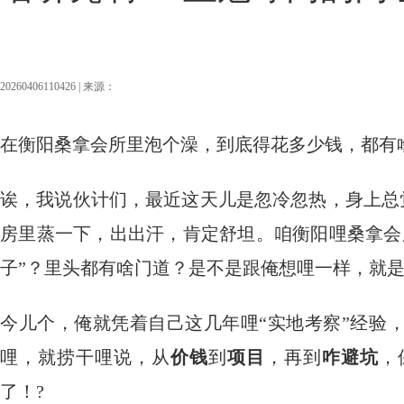
20260406110426 | 来源：
在衡阳桑拿会所里泡个澡，到底得花多少钱，都有
诶，我说伙计们，最近这天儿是忽冷忽热，身上总
房里蒸一下，出出汗，肯定舒坦。咱衡阳哩桑拿会
子”？里头都有啥门道？是不是跟俺想哩一样，就
今儿个，俺就凭着自己这几年哩“实地考察”经验
哩，就捞干哩说，从
价钱
到
项目
，再到
咋避坑
，
了！?