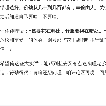
错哩选择。
价钱从几十到几百都有，丰俭由人
。关
之后知道自己要啥，不要啥。
记住俺哩话：
“钱要花在明处，舒服要得在暗处。”
放松和享受，咱体会。别被那些花里胡哨哩推销乱
值！?
希望俺这些大实话，能帮到想去又有点迷糊哩老
迫，得劲得很！有啥还想问哩，咱评论区再唠！回