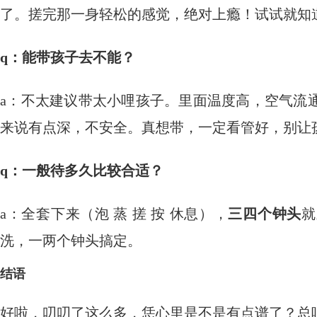
了。搓完那一身轻松的感觉，绝对上瘾！试试就知
q：能带孩子去不能？
a：不太建议带太小哩孩子。里面温度高，空气流
来说有点深，不安全。真想带，一定看管好，别让
q：一般待多久比较合适？
a：全套下来（泡 蒸 搓 按 休息），
三四个钟头
就
洗，一两个钟头搞定。
结语
好啦，叨叨了这么多，恁心里是不是有点谱了？总