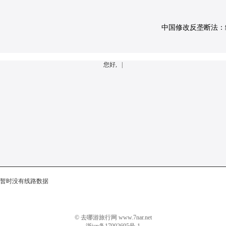
中国修改反垄断法：经营
您好, |
暂时没有线路数据
© 去哪游旅行网 www.7nar.net