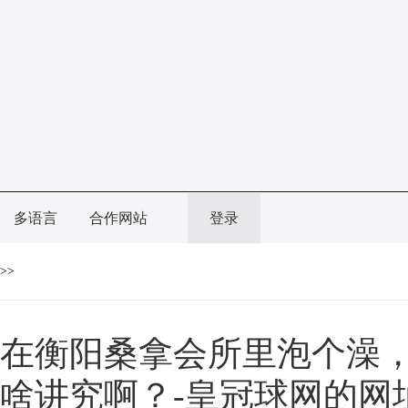
多语言
合作网站
登录
>>
在衡阳桑拿会所里泡个澡
啥讲究啊？-皇冠球网的网