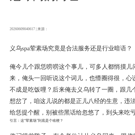
20260609040617 | 来源：
义乌spa荤素场究竟是合法服务还是行业暗语？
俺今儿个跟恁唠唠这个事儿，可多人都悄摸儿问俺
来，俺头一回听说这个词儿，也懵圈得很，心说
不成是吃饭哩？后来俺去义乌转了一圈，跟几个
想岔了，咱这儿说的都是正儿八经的生意，违
给恁提个醒，别被些黑话给忽悠了，到头来吃亏
引言：这“荤素场”到底是个啥梗？