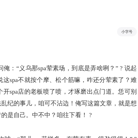
小字号
：“义乌那spa荤素场，到底是弄啥咧？” ? 说起
这spa不就按个摩、松个筋嘛，咋还分荤素了？难
开spa店的老板喷了喷，才琢磨出点门道。恁可别
法乱纪的事儿，咱可不沾边！俺写这篇文章，就是想
的是自己。中不中？咱往下看！ ?