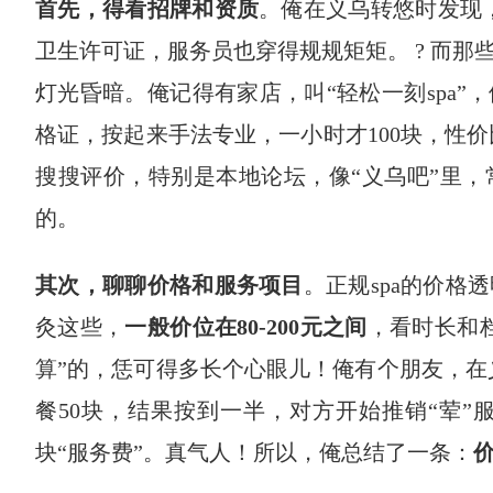
首先，得看招牌和资质
。俺在义乌转悠时发现，
卫生许可证，服务员也穿得规规矩矩。 ? 而
灯光昏暗。俺记得有家店，叫“轻松一刻spa
格证，按起来手法专业，一小时才100块，性
搜搜评价，特别是本地论坛，像“义乌吧”里
的。
其次，聊聊价格和服务项目
。正规spa的价
灸这些，
一般价位在80-200元之间
，看时长和档
算”的，恁可得多长个心眼儿！俺有个朋友，在
餐50块，结果按到一半，对方开始推销“荤”
块“服务费”。真气人！所以，俺总结了一条：