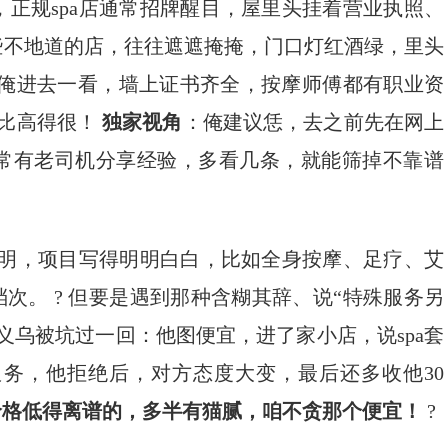
正规spa店通常招牌醒目，屋里头挂着营业执照、
那些不地道的店，往往遮遮掩掩，门口灯红酒绿，里头
”，俺进去一看，墙上证书齐全，按摩师傅都有职业资
价比高得很！
独家视角
：俺建议恁，去之前先在网上
，常有老司机分享经验，多看几条，就能筛掉不靠谱
格透明，项目写得明明白白，比如全身按摩、足疗、艾
次。 ? 但要是遇到那种含糊其辞、说“特殊服务另
义乌被坑过一回：他图便宜，进了家小店，说spa套
服务，他拒绝后，对方态度大变，最后还多收他30
价格低得离谱的，多半有猫腻，咱不贪那个便宜！
​ ?