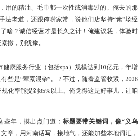
静，用的精油、毛巾都一次性或消毒过的。俺去的那
傅手法老道，还跟俺唠家常，说他们店坚持“素”场经
这说明了啥？诚信经营才是长久之计！俺建议恁，体验时
赶紧撤，别犹豫。
市健康服务行业（包括spa）规模达到10亿元，年增
里有些是“荤素混杂”。 ? 不过，随着监管收紧，2026
规化率能提到85%以上。俺觉得这是好事儿，让咱
这些年，摸出点门道：
标题要带关键词，像“义乌
篇文章，用河南话写，接地气，还能加些本地词汇，