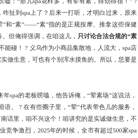
：“那儿spa花样多，有荤有素，得劲得很！” ?
，咋扯到spa上了？后来一打听，才明白过来，原来
荤”和“素”——“素”指的是正规按摩、推拿这些保健
务。但俺得强调，在咱这儿，
只讨论合法合规的“素
能碰！ ? 义乌作为小商品集散地，人流大，spa店
实实做生意，可也有个别浑水摸鱼的。所以，恁要是
年spa的老板唠嗑，他告诉俺，“荤素场”这说法，
语。 ? 在有些圈子里，“荤”代表带色儿的服务，
河南话里，咱不兴这个！咱讲究的是实诚做生意，不
竞争激烈，2025年的时候，全市有超过500家spa