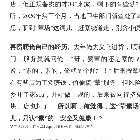
店，但正规备案的才300来家，剩下的有些就
听，2026年头三个月，当地卫生部门就查处了
恁，听到“荤场”这词儿，赶紧绕道走，别贪小便
再唠唠俺自己的经历
。去年俺去义乌进货，顺道
门，服务员就问俺：“哥，要荤的还是素的？
说：“素的，素的，俺就图个舒坦！” 后来按
在有些店为了多赚钱，偷偷搞“荤”服务，但风
乡开了家spa，开始做正规的，后来被同行挤
块，店也封了。
所以啊，俺觉得，这“荤素场
儿，只认“素”的，安全又健康！
​ ?
第二大板块：在义乌找spa，咋避开坑、选对地方？