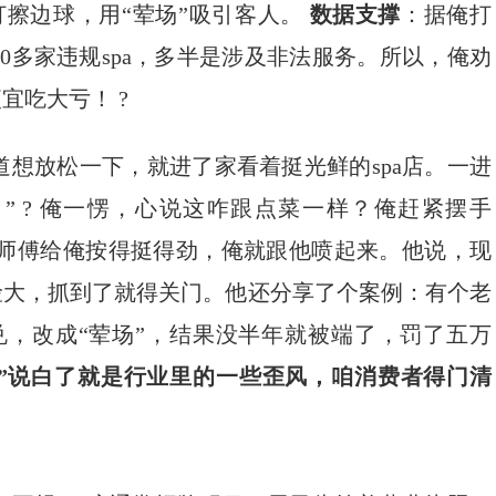
打擦边球，用“荤场”吸引客人。
数据支撑
：据俺打
20多家违规spa，多半是涉及非法服务。所以，俺劝
宜吃大亏！ ?
想放松一下，就进了家看着挺光鲜的spa店。一进
” ? 俺一愣，心说这咋跟点菜一样？俺赶紧摆手
摩师傅给俺按得挺得劲，俺就跟他喷起来。他说，现
险大，抓到了就得关门。他还分享了个案例：有个老
兑，改成“荤场”，结果没半年就被端了，罚了五万
”说白了就是行业里的一些歪风，咱消费者得门清