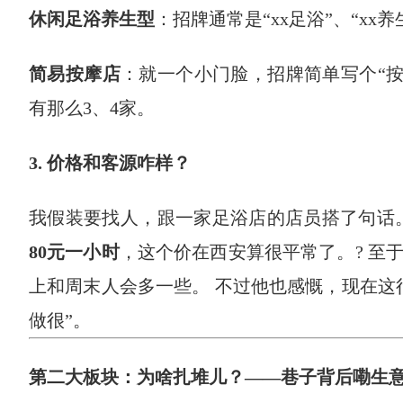
休闲足浴养生型
：招牌通常是“xx足浴”、“xx
简易按摩店
：就一个小门脸，招牌简单写个“按
有那么3、4家。
3. 价格和客源咋样？
我假装要找人，跟一家足浴店的店员搭了句话
80元一小时
，这个价在西安算很平常了。? 至
上和周末人会多一些。 不过他也感慨，现在这
做很”。
第二大板块：为啥扎堆儿？——巷子背后嘞生