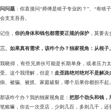
问问题
：你直接问“师傅是啥子专业的？”、“有啥
会支支吾吾。
记住，
你的身体和钱包都需要正规的保护
，莫要去
三、如果真有需求，该咋个办？独家视角：从根子
我晓得，有些兄弟伙可能是长期单身，或者压力
受。这个我理解，但是！
走歪路绝对绝对不是解决
病、被骗、被抓、家庭破裂，哪个后果你都担不起
那该咋个办？我的独家视角是：
把那个劲头和钱，
笔账嘛，你去一次歪店，少则几百，多则几千，还