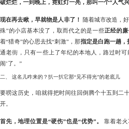
破烂烂，一到晚上，霓虹灯一亮，那叫一个“人气兴
现在再去瞅，早就物是人非了！
​ 随着城市改造
殊”的小店基本没了，取而代之的是一些
正经的廉
着“猎奇”的心思去找“刺激”，那
指定是白跑一趟，
通老街，只有一些上了年纪的本地人，路过时可
闹’了。”
二、 这名儿咋来的？扒一扒它那“见不得光”的老底儿
要唠这历史，咱就得把时间往回倒腾个十五到二十
开。
首先，地理位置是“硬伤”也是“优势”。
​ 靠着老