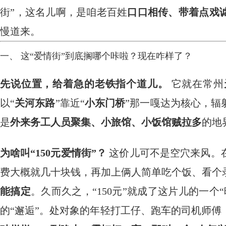
街”，这名儿啊，是咱老百姓
口口相传、带着点戏
慢道来。
一、 这“爱情街”到底搁哪个咔啦？现在咋样了？
先说位置，给着急的老铁指个道儿。
​ 它就在常州
以“
关河东路
”靠近“
小东门桥
”那一嘎达为核心，辐
是
外来务工人员聚集、小旅馆、小饭馆贼拉多
的地
为啥叫“150元爱情街”？
​ 这价儿可不是空穴来风
费大概就几十块钱，再加上俩人简单吃个饭、看个
能搞定
。久而久之，“150元”就成了这片儿的一
的“邂逅”。处对象的年轻打工仔、跑车的司机师