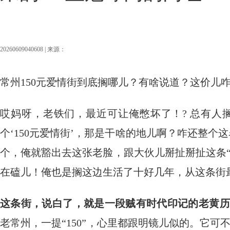
20260609040608 | 来源：
常州150元爱情街到底搁哪儿？有啥说道？这价儿
哎妈呀，老铁们，最近可让俺憋坏了！? 总有人
个‘150元爱情街’，那是干啥的地儿啊？咋还整个
个，俺就豁出去这张老脸，跟大伙儿掰扯掰扯这条
在磕儿！俺也是搁这边生活了十好几年，从这条街最
这条街，说白了，就是一段贼有时代印记的老黄历
老常州，一提“150”，心里都跟明镜儿似的。它