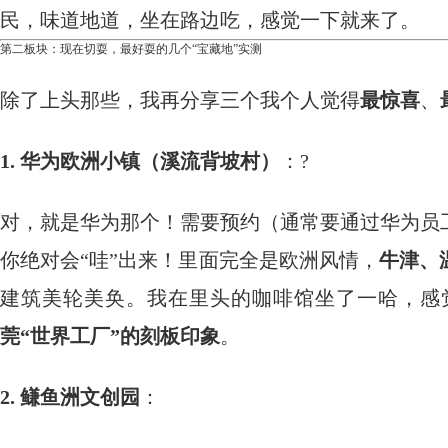
民，味道地道，坐在路边吃，感觉一下就来了。
第二板块：现在切耍，最好耍的几个“宝藏地”实测
除了上头那些，我再分享三个我个人觉得
最惊喜
、
1. 华为欧洲小镇（溪流背坡村）
：?
对，就是华为那个！需要预约（通常要通过华为员
你绝对会“哇”出来！里面完全是欧洲风情，
牛津、
建筑美轮美奂。我在里头的咖啡馆坐了一哈，感
莞“世界工厂”的刻板印象
。
2. 鳒鱼洲文创园
：