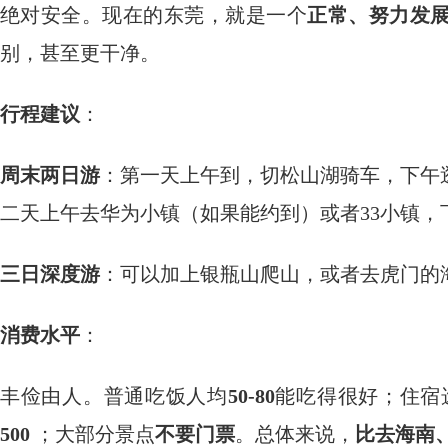
绝对安全。现在的东莞，就是一个
正常、努力发
别，甚至更干净。
行程建议
：
周末两日游
：第一天上午到，切松山湖骑车，下午
二天上午去华为小镇（如果能约到）或者33小镇
三日深度游
：可以加上银瓶山爬山，或者去虎门的
消费水平
：
丰俭由人。普通吃饭人均
50-80
能吃得很好；住宿
500
；大部分景点
不要门票
。总体来说，
比去海南