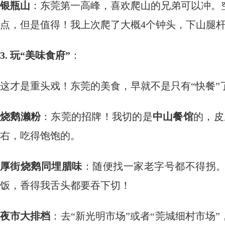
银瓶山
：东莞第一高峰，喜欢爬山的兄弟可以冲。
点，但是值得！我上次爬了大概4个钟头，下山腿
3. 玩“美味食府”
：
这才是重头戏！东莞的美食，早就不是只有“快餐”
烧鹅濑粉
：东莞的招牌！我切的是
中山餐馆
的，皮
右，吃得饱饱的。
厚街烧鹅同埋腊味
：随便找一家老字号都不得拐
饭，香得我舌头都要吞下切！
夜市大排档
：去“新光明市场”或者“莞城细村市场