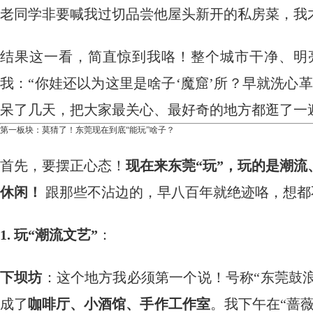
老同学非要喊我过切品尝他屋头新开的私房菜，我
结果这一看，简直惊到我咯！整个城市干净、明
我：“你娃还以为这里是啥子‘魔窟’所？早就洗心革
呆了几天，把大家最关心、最好奇的地方都逛了一
第一板块：莫猜了！东莞现在到底“能玩”啥子？
首先，要摆正心态！
现在来东莞“玩”，玩的是潮
休闲！
​ 跟那些不沾边的，早八百年就绝迹咯，想
1. 玩“潮流文艺”
：
下坝坊
：这个地方我必须第一个说！号称“东莞鼓浪
成了
咖啡厅、小酒馆、手作工作室
。我下午在“蔷