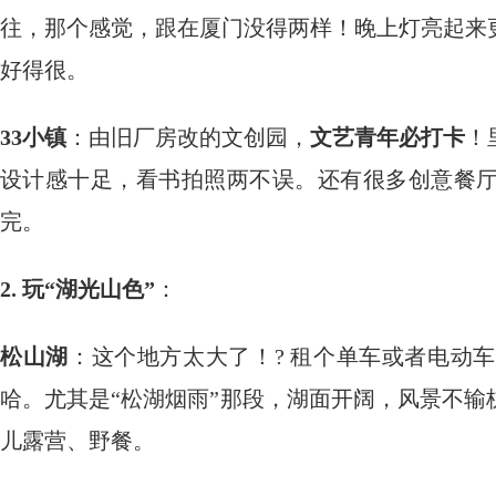
往，那个感觉，跟在厦门没得两样！晚上灯亮起来
好得很。
33小镇
：由旧厂房改的文创园，
文艺青年必打卡
！
设计感十足，看书拍照两不误。还有很多创意餐
完。
2. 玩“湖光山色”
：
松山湖
：这个地方太大了！?️ 租个单车或者电
哈。尤其是“松湖烟雨”那段，湖面开阔，风景不输
儿露营、野餐。