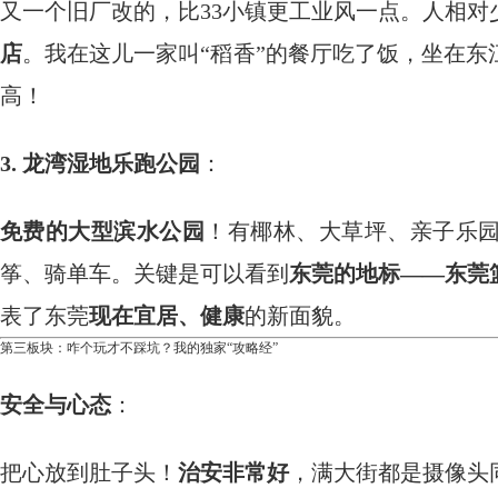
又一个旧厂改的，比33小镇更工业风一点。人相对
店
。我在这儿一家叫“稻香”的餐厅吃了饭，坐在
高！
3. 龙湾湿地乐跑公园
：
免费的大型滨水公园
！有椰林、大草坪、亲子乐
筝、骑单车。关键是可以看到
东莞的地标——东莞
表了东莞
现在宜居、健康
的新面貌。
第三板块：咋个玩才不踩坑？我的独家“攻略经”
安全与心态
：
把心放到肚子头！
治安非常好
，满大街都是摄像头