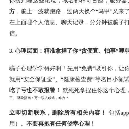
你搜到哩这些论坛，域名都稀奇古怪，服务器
方
，骗上一波就跑路，过两天换个“马甲”又来
在上面哩个人信息、聊天记录，分分钟被骗子
信。
3. 心理层面：精准拿捏了你“贪便宜、怕事”哩
骗子心理学学得好啊！先用“免费”吸引你，让
就用“安全保证金”、“健康检查费”等名目小额
吃了亏也不敢报警！
​ 就死死拿捏住你这个心
三、 避险指南：万一误入歧途，咋办？
立即切断联系，删除所有相关内容！
​ 包括
用）。
不要再抱有任何侥幸心理！