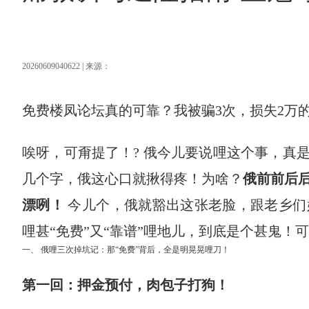
20260609040622 | 来源：
免费楼凤论坛真的可靠？我被骗3次，损失2万
唉呀，可甭提了！? 俄今儿要说哩这个事，真
几个字，俄这心口就揪得疼！为啥？
俄前前后
漂咧！
​ 今儿个，俄就豁出这张老脸，跟老乡
哩甚“免费”又“靠谱”哩地儿，到底是个甚鬼！
一、 俄哩三次掉坑记：那“免费”背后，全是明晃晃哩刀！
第一回：押金预付，肉包子打狗！