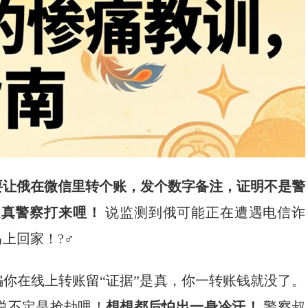
要让俄在微信里转个账，发个数字备注，证明不是警
是真警察打来哩！
​ 说监测到俄可能正在遭遇电信诈
回家！?♂️
你在线上转账留“证据”是真，你一转账钱就没了。
说不定是抢劫哩！
想想都后怕出一身冷汗！
​ 警察叔