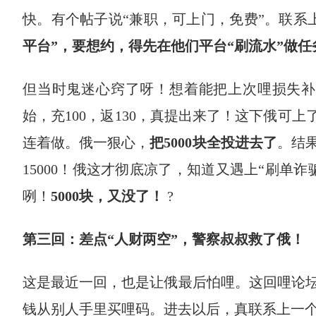
快。有个帖子说“兼职，可上门，免费”。联系
平台”，要想约，得先在他们平台“刷流水”做
但当时鬼迷心窍了呀！想着能把上次哩损失补回
始，充100，返130，真提出来了！这下俄可上
连着做。俄一狠心，
把5000块全投进去了
。结
15000！俄这才彻底凉了，知道又遇上“刷单
咧！
5000块，又没了！
​ ?
第三回：差点“人财两空”，警察叔叔救了俄！
这是最近一回，也是让俄最后怕哩。这回哩论坛
钱从别人手里买哩码。进去以后，真联系上一