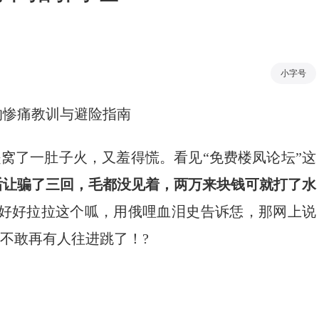
小字号
的惨痛教训与避险指南
是窝了一肚子火，又羞得慌。看见“免费楼凤论坛”这
后让骗了三回，毛都没见着，两万来块钱可就打了水
们好好拉拉这个呱，用俄哩血泪史告诉恁，那网上说
可不敢再有人往进跳了！?