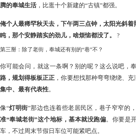
腾的奉城生活
，比逛十个新建的“古镇”都强。
俺个人最稀罕秋天去，下午两三点钟，太阳光斜着
盹，那个安静踏实的劲儿，啥烦恼都没了。
​ ?
第三掰：除了老街，奉城还有别的“巷”不？
你可能会问，就这一条啊？别的呢？这么说吧，
路，规划得板板正正
，你要想找那种弯弯绕绕、充
集中、最有代表性
。
像“
灯明街
”那边也连着些老居民区，巷子窄窄的
准“奉城老街”这个地标，基本就没跑偏
。你要是开
车，不过周末节假日车位可能紧吧点。