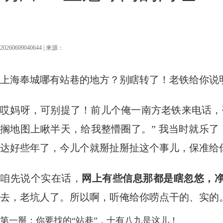
20260609040644 | 来源：
上海奉城哪有站巷的地方？别瞎转了！老铁给你说
哎妈呀，可别提了！前儿个俺一南方老铁来电话，
搁地图上瞅半天，给我整懵圈了。” 我当时就乐了
达好些年了，今儿个就掰扯掰扯这个事儿，保准给
咱先说个实在话，
网上有些信息那都是瞎忽悠，
去，老坑人了。所以啊，听俺给你唠点干的、实的
第一掰：你要找的“站巷”，十有八九是这儿！