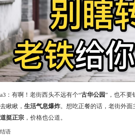
a3：有啊！老街西头不远有个“
古华公园
”，也不要
去瞅瞅，
生活气息爆炸
。想吃正餐的话，老街外面
道挺正宗
，价格也公道。
结语