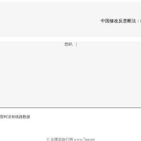
中国修改反垄断法：经营
您好, |
暂时没有线路数据
© 去哪游旅行网 www.7nar.net