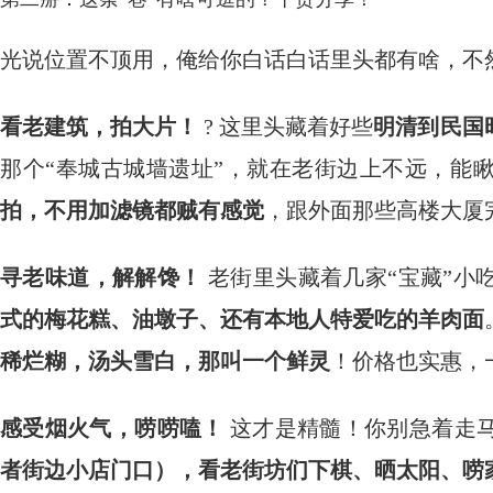
光说位置不顶用，俺给你白话白话里头都有啥，不
看老建筑，拍大片！
​ ? 这里头藏着好些
明清到民国
那个“奉城古城墙遗址”，就在老街边上不远，能
拍，不用加滤镜都贼有感觉
，跟外面那些高楼大厦
寻老味道，解解馋！
​ 老街里头藏着几家“宝藏”
式的梅花糕、油墩子、还有本地人特爱吃的羊肉面
稀烂糊，汤头雪白，那叫一个鲜灵
！价格也实惠，
感受烟火气，唠唠嗑！
​ 这才是精髓！你别急着走
者街边小店门口），看老街坊们下棋、晒太阳、唠