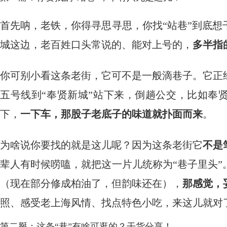
首先呐，老铁，你得寻思寻思，你找“站巷”到底
城这边，老百姓口头常说的、能对上号的，
多半指
你可别小看这条老街，它可不是一般滴巷子。它正
五号线到“奉贤新城”站下来，倒趟公交，比如奉贤
下，
一下车，那股子老底子的味道就扑面而来
。
为啥说你要找的就是这儿呢？因为这条老街它
不是
辈人有时候唠嗑，就把这一片儿统称为“巷子里头
（现在部分修成柏油了，但韵味还在），
那感觉，
照、感受老上海风情、找点特色小吃，来这儿就对
第二掰：这条“巷”有啥可逛的？干货分享！