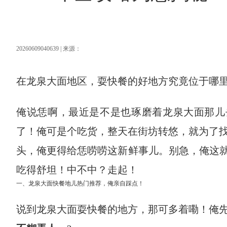
20260609040639 | 来源：
在龙泉大面地区，耍快餐的好地方究竟位于哪里？
俺说恁啊，最近是不是也琢磨着龙泉大面那儿
了！俺可是个吃货，整天在街坊转悠，就为了找
头，俺更得给恁唠唠这新鲜事儿。别急，俺这就
吃得舒坦！中不中？走起！
一、龙泉大面快餐地儿热门推荐，俺亲自踩点！
说到龙泉大面耍快餐的地方，那可多着嘞！俺