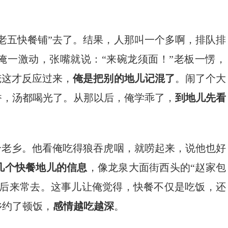
老五快餐铺”去了。结果，人那叫一个多啊，排队排
俺一激动，张嘴就说：“来碗龙须面！”老板一愣，
俺这才反应过来，
俺是把别的地儿记混了
。闹了个大
香，汤都喝光了。从那以后，俺学乖了，
到地儿先看
个老乡。他看俺吃得狼吞虎咽，就唠起来，说他也好
几个快餐地儿的信息
，像龙泉大面街西头的“赵家包
俺后来常去。这事儿让俺觉得，快餐不仅是吃饭，还
乡约了顿饭，
感情越吃越深
。