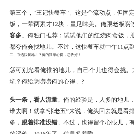
第三个，“王记快餐车”。这是个流动点，但固
饭，一荤两素才12块，量足味美。俺跟老板唠过
客多
。俺独门推荐：试试他们的红烧肉盒饭，肥
都夸俺会找地儿。不过，这快餐车就中午11点
二、咋选快餐地儿？俺的独家心得，恁收好！
恁可别光看俺推的地儿，自己个儿也得会挑。
坑？俺给恁唠唠俺的心得。?
头一条，看人流量
。俺的经验是，人多的地儿
谁去啊！就拿“张老五”来说，俺头回去就是看
多，
跟着排准没错
。不过，也得留个心眼儿，
的评价，2026年了，信息多着嘞。