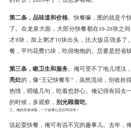
第二条，品味道和价格
。快餐嘛，图的就是个快
了。在龙泉大面，大部分快餐都在10-20块之
才8块，加上粥才10块出头，比大饭店强多了。
餐，平均花费15块，吃得饱饱的。恁要是想省
第三条，瞅卫生和服务
。俺可受不了地儿埋汰
亮灶
的，像“王记快餐车”，虽然流动，但收拾
热情，唠嗑几句，吃着也舒心。俺记得有回去
的时候，多观察，
别光顾着吃
。
三、俺的亲身体验，一个故事让恁乐呵乐呵！
说起耍快餐，俺可有说不完的趣事儿。去年，