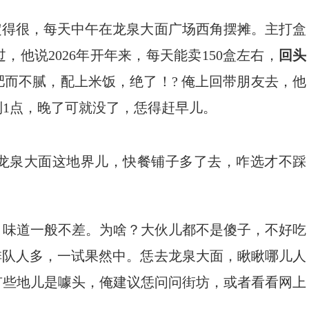
定得很，每天中午在龙泉大面广场西角摆摊。主打盒
，他说2026年开年来，每天能卖150盒左右，
回头
而不腻，配上米饭，绝了！? 俺上回带朋友去，他
到1点，晚了可就没了，恁得赶早儿。
龙泉大面这地界儿，快餐铺子多了去，咋选才不踩
，味道一般不差。为啥？大伙儿都不是傻子，不好吃
排队人多，一试果然中。恁去龙泉大面，瞅瞅哪儿人
有些地儿是噱头，俺建议恁问问街坊，或者看看网上