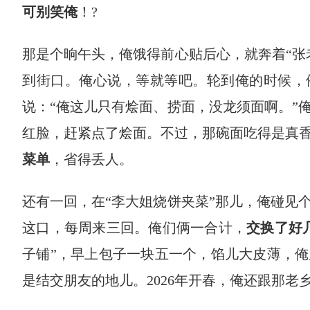
可别笑俺
！?
那是个晌午头，俺饿得前心贴后心，就奔着“张
到街口。俺心说，等就等吧。轮到俺的时候，
说：“俺这儿只有烩面、捞面，没龙须面啊。”
红脸，赶紧点了烩面。不过，那碗面吃得是真
菜单
，省得丢人。
还有一回，在“李大姐烧饼夹菜”那儿，俺碰见
这口，每周来三回。俺们俩一合计，
交换了好
子铺”，早上包子一块五一个，馅儿大皮薄，
是结交朋友的地儿。2026年开春，俺还跟那老