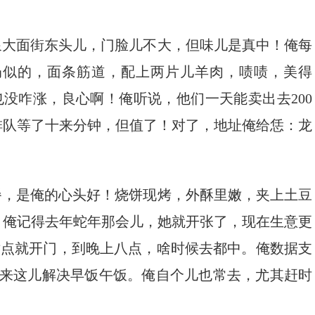
泉大面街东头儿，门脸儿不大，但味儿是真中！俺每
奶似的，面条筋道，配上两片儿羊肉，啧啧，美得
了也没咋涨，良心啊！俺听说，他们一天能卖出去200
排队等了十来分钟，但值了！对了，地址俺给恁：龙
餐，是俺的心头好！烧饼现烤，外酥里嫩，夹上土豆
。俺记得去年蛇年那会儿，她就开张了，现在生意更
六点就开门，到晚上八点，啥时候去都中。俺数据支
爱来这儿解决早饭午饭。俺自个儿也常去，尤其赶时