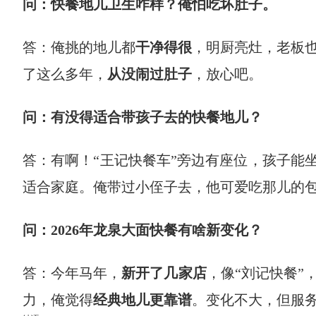
问：快餐地儿卫生咋样？俺怕吃坏肚子。
答：俺挑的地儿都
干净得很
，明厨亮灶，老板
了这么多年，
从没闹过肚子
，放心吧。
问：有没得适合带孩子去的快餐地儿？
答：有啊！“王记快餐车”旁边有座位，孩子能
适合家庭。俺带过小侄子去，他可爱吃那儿的
问：2026年龙泉大面快餐有啥新变化？
答：今年马年，
新开了几家店
，像“刘记快餐”
力，俺觉得
经典地儿更靠谱
。变化不大，但服