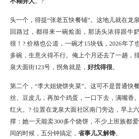
不糊弄人
。?
头一个，得提“张老五快餐铺”。这地儿就在龙
回路过，都得来一碗烩面，那汤头浓得跟牛
很！? 价格也公道，一碗才15块钱，2026年
多碗，生意火得不行。俺上个月还去了一趟，
泉大面街123号，拐角就是，
好找得很
。
第二个，“李大姐烧饼夹菜”。这可不是普通快
丝、豆皮儿，再加个鸡蛋，一口下去，满嘴香
红火。? 位置在龙泉大面社区南门旁边，早上
撑：她一天能卖300多个烧饼，不少上班族都
间的时候，五分钟搞定，
省事儿又解馋
。