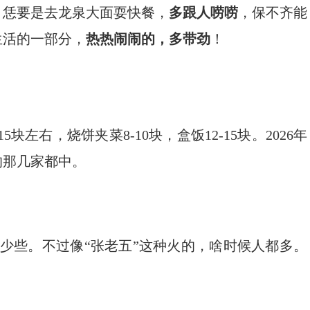
。恁要是去龙泉大面耍快餐，
多跟人唠唠
，保不齐能
生活的一部分，
热热闹闹的，多带劲
！
5块左右，烧饼夹菜8-10块，盒饭12-15块。2026年
的那几家都中。
少些。不过像“张老五”这种火的，啥时候人都多。