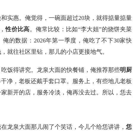
和实惠。俺觉得，一碗面超过20块，就得掂量掂量
间，
性价比高
。俺常比较：比如“李大姐”的烧饼夹菜
俺的数据：2026年第一季度，俺吃了不下30家快
钱，就往社区里钻，那儿的小店更接地气。
，吃饭得讲究。龙泉大面的快餐铺，俺推荐那些
明厨
得干净，老板还戴手套口罩。服务上，有些地儿老板
一家新开的店，服务冷淡，俺再没去过。所以，恁去
俺在龙泉大面那儿闹了个笑话，今儿个给恁讲讲，
恁