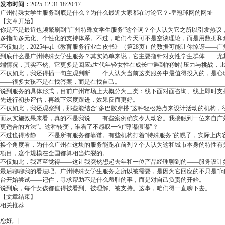
发布时间：
2025-12-31 18:20:17
广州特殊女学生服务到底是什么？为什么最近大家都在讨论它？-皇冠球网的网址
【文章开始】
你是不是最近也频繁刷到“广州特殊女学生服务”这个词？个人认为它之所以引发热议
多指向多元化、个性化的支持体系。不过，咱们今天可不是空谈理论，而是用数据和
不仅如此，2025年q1《教育服务行业白皮书》（第28页）的数据可能让你惊讶—
到底什么是广州特殊女学生服务？其实简单来说，它主要指针对女性学生群体——尤
端情况，其实不然。它更多是回应z世代年轻女性在成长中遇到的独特压力与挑战，
不仅如此，我还得插一句主观判断——个人认为当前这类服务中最值得投入的，是心理
——很多女孩不是在找答案，而是在找自己。
说到服务的具体形式，目前广州市场上大概分为三类：线下面对面咨询、线上即时支
先进行初步评估，再线下深度跟进，效果反而更好。
不仅如此，我还观察到，那些能结合“多巴胺穿搭”这种轻松热点来设计活动的机构
而从实施效果来看，真的不是我说——有些案例确实令人动容。我接触到一位来自广
更适合的方法”。这种转变，谁看了不感叹一句“尊嘟假嘟”？
不过也得冷静——不是所有服务都靠谱。有些机构打着“特殊服务”的幌子，实际上
换个角度看，为什么广州在这块的服务能跑在前列？个人认为这和城市本身的特性有
项目，这个规模在全国都算相当炸裂的。
不仅如此，我甚至觉得——这让我突然想起去年和一位产品经理聊到的——服务设计
最后聊聊我的看法吧。广州特殊女学生服务之所以被需要，是因为它回应的不只是“
台开始尝试——记住，寻求帮助不是什么羞耻的事，而是对自己负责的开始。
说到底，每个女孩都值得被看到、被理解、被支持。这事，咱们得一直聊下去。
【文章结束】
相关推荐
您好, |