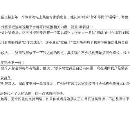
想起去年一个教育论坛上某位专家的发言，他认为“特殊”并不等同于“异常”，而更
，难怪最近连短视频平台都开始狂推相关内容，简直“泰裤辣”！
提升等模块。这里可能需要调整一个常见误区：很多人一看到“特殊”两个字就想到极
更需要的是“陪伴式成长”。这不最近“觉醒了”成为热词吗？我觉得用在这儿特合适
比较大——这里我得修正一下我之前的观点，其实现在不少机构开始搞混合模式，线上
受度完全不一样！
整个人都变得格外有能量。她说，“以前总觉得是自己有问题，现在明白我只是需要
天花乱坠。
明显加大。据白皮书同一章节显示，广州已有超过20家高校与社会机构合作推出此类
永远替代不了人的温度，这一点我特别坚持。
更包容、更个性化的支持网络。如果你或者身边朋友正在寻找这类资源，不妨从靠谱平