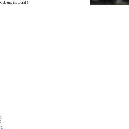
welcome the world！
1
2
3