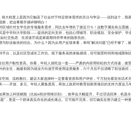
，很大程度上是因为它触及了社会对于特定群体需求的关注与争议——说到这个，我甚至
观察，把这事掰开揉碎聊明白！
—广州区域针对女学生的专项服务需求，同比去年增长了接近35％！这数字属实有点震撼
其是中学到大学阶段——提供的定向支持，包括心理辅导、职业规划、安全保护、学业
比如社交焦虑、生涯迷茫或是家庭期待所带来的隐形负担。
与职业板块的结合。为什么？因为从用户反馈来看，单纯“解决问题”已经不够了，她们
持平台，以及社区型成长工作坊。线下服务虽然体验感强，但可能受时间和地域限制
，往往用户黏性更高。你看，年轻人就吃这一套——严肃的内容用轻松的方式传递，接
外的女生，她最初因为就业方向迷茫而使用这类服务，六个月后不仅清晰了职业路径，
内容空洞、流程敷衍。建议大家选择时一定要看资质和用户评价，千万别光看宣传话术
关——开放、多元、年轻人聚集度高，再加上政府对教育创新类项目的支持力度这几年
如果加上科技赋能（比如ai初步情绪识别），效率会大幅提升。不过话说回来，机器
问题”，更是一个群体真实存在的成长痛点。它可能不完美，但它确实在努力建立一种