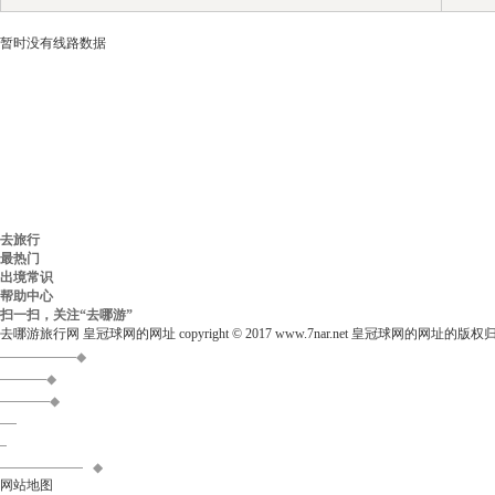
暂时没有线路数据
去旅行
最热门
出境常识
帮助中心
扫一扫，关注“去哪游”
去哪游旅行网
皇冠球网的网址 copyright © 2017 www.7nar.net
皇冠球网的网址的版权
◆
◆
◆
◆
◆
◆
◆
◆
网站地图