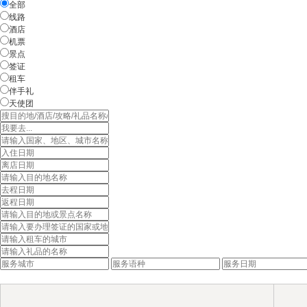
全部
线路
酒店
机票
景点
签证
租车
伴手礼
天使团