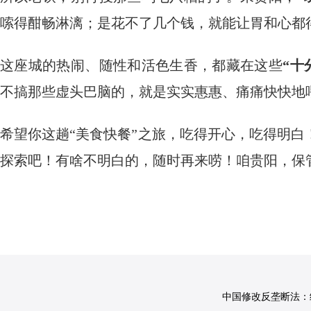
嗦得酣畅淋漓；是花不了几个钱，就能让胃和心都
这座城的热闹、随性和活色生香，都藏在这些
“十
不搞那些虚头巴脑的，就是实实惠惠、痛痛快快地
希望你这趟“美食快餐”之旅，吃得开心，吃得明
探索吧！有啥不明白的，随时再来唠！咱贵阳，保
中国修改反垄断法：经营