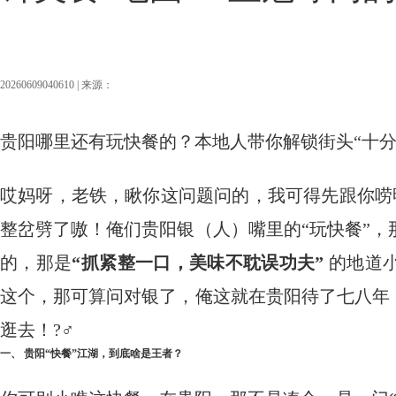
20260609040610 | 来源：
贵阳哪里还有玩快餐的？本地人带你解锁街头“十分
哎妈呀，老铁，瞅你这问题问的，我可得先跟你唠明
整岔劈了嗷！俺们贵阳银（人）嘴里的“玩快餐”
的，那是
“抓紧整一口，美味不耽误功夫”
​ 的地
这个，那可算问对银了，俺这就在贵阳待了七八年
逛去！?‍♂️
一、 贵阳“快餐”江湖，到底啥是王者？