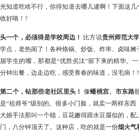
光知道吃啥不行，你得知道去哪儿逮啊！下面这几
收好咯！?️
头一个，必须得是学校周边！
​ 比方说
贵州师范大
学点，老热闹了！各种烙锅、炒饭、炸串、卤味摊
届学生的嘴，那都是“优胜劣汰”留下来的精华。一
分钟出餐，边走边吃，感受青春的味道，没毛病！
第二个，钻那些老社区里头！
​ 像
蟠桃宫、市东路
是“祖师爷”级别的。很多小门脸，就卖一两样东西
大娘手法那叫一个稳，豆花嫩得跟水豆腐似的，配
门，八分钟顶天了。这种店，吃的就是一份
烟火气