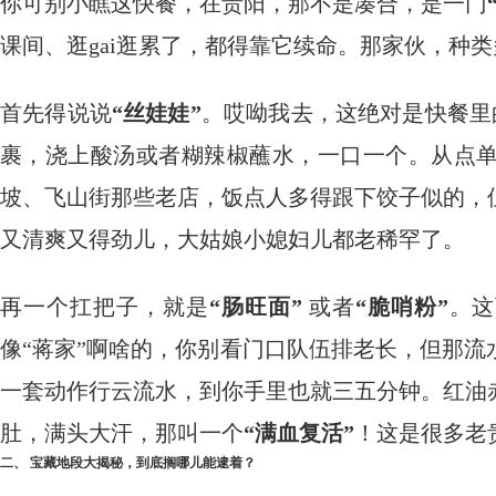
你可别小瞧这快餐，在贵阳，那不是凑合，是一门
课间、逛gai逛累了，都得靠它续命。那家伙，种
首先得说说
“丝娃娃”
。哎呦我去，这绝对是快餐里的
裹，浇上酸汤或者糊辣椒蘸水，一口一个。从点
坡、飞山街那些老店，饭点人多得跟下饺子似的，
又清爽又得劲儿，大姑娘小媳妇儿都老稀罕了。
再一个扛把子，就是
“肠旺面”
​ 或者
“脆哨粉”
。这
像“蒋家”啊啥的，你别看门口队伍排老长，但那
一套动作行云流水，到你手里也就三五分钟。红油
肚，满头大汗，那叫一个
“满血复活”
！这是很多老
二、 宝藏地段大揭秘，到底搁哪儿能逮着？