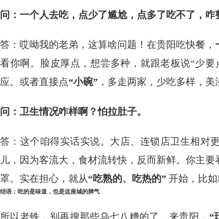
问：一个人去吃，点少了尴尬，点多了吃不了，咋
答：哎呦我的老弟，这算啥问题！在贵阳吃快餐，
看你啊。脸皮厚点，想尝多种，就跟老板说“少要
应。或者直接点
“小碗”
，多走两家，少吃多样，美
问：卫生情况咋样啊？怕拉肚子。
答：这个咱得实话实说。大店、连锁店卫生相对
儿，因为客流大，食材流转快，反而新鲜。你主要
罩。实在担心，就从
“吃熟的、吃热的”
​ 开始，
结语：吃的是味道，也是这座城的脾气
所以老铁，别再搜那些乌七八糟的了。来贵阳，
“