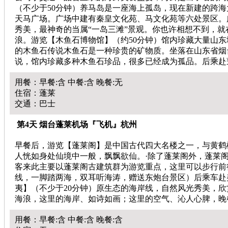
（不少于50分钟）养马岛是一座海上孤岛，现在新建的跨
天马广场。广场中建有秦皇文化苑、马文化苑等六处景区。
秀美，最神奇的当属“一岛三滩”景观。你也许相想不到，
浪。游览【木鱼石博物馆】（约50分钟）馆内珍藏大量山东
的木鱼石传说木鱼石是一种珍贵的矿物质。坐落在山东省烟
说，馆内珍藏多种木鱼石珍品，很多已经成为孤品。后乘赴
用餐：早餐:含 中餐:含 晚餐:无
住宿：蓬莱
交通：巴士
第4天 烟台蓬莱机场『飞机』杭州
早餐后，游览【蓬莱阁】是中国古代四大名楼之一，与黄鹤
人恍如身处仙境中一般，飘飘欲仙。·除了蓬莱阁外，蓬莱
客来此主要以蓬莱阁古建筑群为游览重点，这里可以步行前往
线，一脚踏两海，双耳听海涛，赠送东炮台景区）后乘车赴
夷】（不少于20分钟）原生态的海岸线，自然风光秀美，欣
海浪，这里的海岸、如诗如画；这里的空气、沁人心脾，晚
用餐：早餐:含 中餐:含 晚餐:含