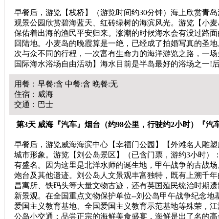
早餐后，游览【栈桥】（游览时间约30分钟）海上欣赏青岛
观景公园欣赏碧海蓝天、红砖绿树的海滨风光。游览【小麦
保佑着出海的渔民平安归来。涨潮的时候海水会有没过路面
回陆地。小麦岛的晚霞算是一绝，已经成了拍婚写真的圣地。
次与众不同的行程，一次富有生命力的海洋游览之路，一场
国际海水浴场自由活动】海水目前是半岛最好的浴场之一!
用餐：早餐:含 中餐:含 晚餐:无
住宿：威海
交通：巴士
第3天 威海『汽车』烟台（约98公里，行驶约2小时）『汽
早餐后，游览威海海滨中心【幸福门公园】【外滩名人雕塑
城市形象。游览【刘公岛景区】（已含门票，游约3小时）：
有盛名。因为这里是北洋水师的诞生地，甲午战争的古战场
炮台及其他遗迹。刘公岛人文景观丰富独特，既有上溯千年
昌寓所、铁码头等大量文物古迹，还有英国殖民统治时期遗
新景观。在全国重点文物保护单位--刘公岛甲午战争纪念
爱国主义教育基地、全国爱国主义教育示范基地等殊荣，江泽
公岛小交通：品尝正宗的海鲜美食盛宴，海鲜是出了名的高