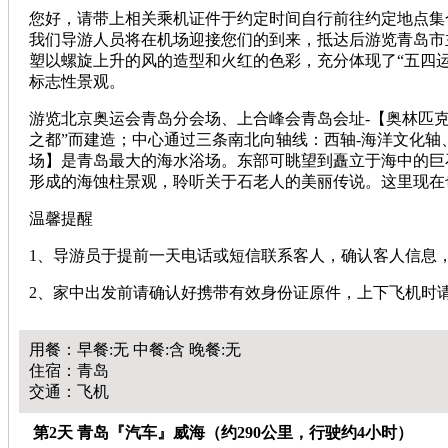
您好，请带上相关乘机证件于约定时间自行前往约定地点集
我们导游人员将在机场迎接您们的到来，抵达后游览青岛市
塑以螺旋上升的风的造型和火红的色彩，充分体现了“五四
标志性景观。
游览北京奥运会青岛分会场、上合峰会青岛会址-【奥林匹克
之都”而建造；中心通过三条南北向轴线：西轴-海洋文化轴
场】是青岛最大的海水浴场。东部可眺望到矗立于海中的巨
形成的海蚀柱景观，聆听关于石老人的美丽传说。这里现在
温馨提醒
1、导游员于提前一天电话或短信联系客人，确认客人信息
2、家中出发前请确认好携带有效身份证原件，上下飞机时
用餐：早餐:无 中餐:含 晚餐:无
住宿：青岛
交通：飞机
第2天 青岛『汽车』威海（约290公里，行驶约4小时）