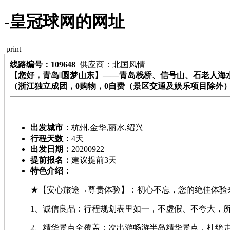
-皇冠球网的网址
print
线路编号：109648
供应商：北国风情
【您好，青岛‖圆梦山东】——青岛栈桥、信号山、石老人海
（浙江独立成团，0购物，0自费（景区交通及娱乐项目除外
出发城市：
杭州,金华,丽水,绍兴
行程天数：
4天
出发日期：
20200922
提前报名：
建议提前3天
特色介绍：
★【安心旅途→尊贵体验】：初心不忘，您的绝佳体验
1、诚信良品：行程规划表里如一，不虚假、不夸大，
2、精华景点全覆盖：次出游畅游半岛精华景点，杜绝