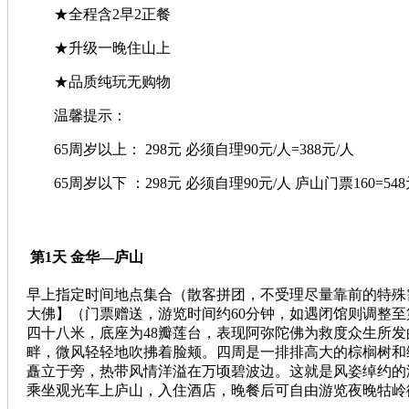
★全程含2早2正餐
★升级一晚住山上
★品质纯玩无购物
温馨提示：
65周岁以上： 298元 必须自理90元/人=388元/人
65周岁以下 ：298元 必须自理90元/人 庐山门票160=548
第1天 金华—庐山
早上指定时间地点集合（散客拼团，不受理尽量靠前的特殊
大佛】（门票赠送，游览时间约60分钟，如遇闭馆则调整至
四十八米，底座为48瓣莲台，表现阿弥陀佛为救度众生所
畔，微风轻轻地吹拂着脸颊。四周是一排排高大的棕榈树和
矗立于旁，热带风情洋溢在万顷碧波边。这就是风姿绰约的
乘坐观光车上庐山，入住酒店，晚餐后可自由游览夜晚牯岭