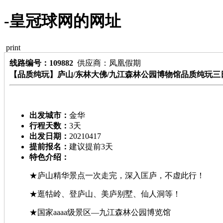
-皇冠球网的网址
print
线路编号：109882
供应商：凤凰假期
【品质纯玩】庐山/东林大佛/九江森林公园博物馆品质纯玩
出发城市：
金华
行程天数：
3天
出发日期：
20210417
提前报名：
建议提前3天
特色介绍：
★庐山精华景点一次走完，深入匡庐，不虚此行！
★逛牯岭、登庐山、美庐别墅、仙人洞等！
★国家aaaa级景区—九江森林公园博览馆