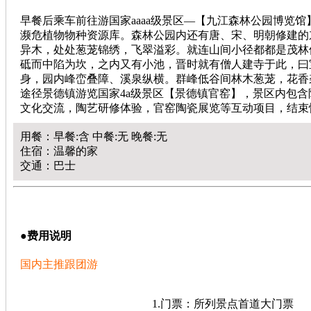
早餐后乘车前往游国家aaaa级景区—【九江森林公园博览
濒危植物物种资源库。森林公园内还有唐、宋、明朝修建的
异木，处处葱茏锦绣，飞翠溢彩。就连山间小径都都是茂林
砥而中陷为坎，之内又有小池，晋时就有僧人建寺于此，曰
身，园内峰峦叠障、溪泉纵横。群峰低谷间林木葱茏，花香
途径景德镇游览国家4a级景区【景德镇官窑】，景区内包
文化交流，陶艺研修体验，官窑陶瓷展览等互动项目，结束
用餐：早餐:含 中餐:无 晚餐:无
住宿：温馨的家
交通：巴士
●
费用说明
国内主推
跟团游
1.门票：所列景点首道大门票