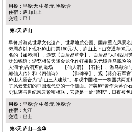
用餐：早餐:无 中餐:无 晚餐:含
住宿：庐山山上
交通：巴士
第2天 庐山
早餐后游览世界文化遗产、世界地质公园、国家重点风景名胜
65周岁以下现补庐山门票160元/人，庐山上下山交通车9
名的【如琴湖】，游览【白居易草堂】、白居易“人间四月
犹如锦绣；游览相传天降金龙化作虹桥助朱元璋兵马脱险的
人洞”的吕洞宾的道场——【仙人洞】【石松】、游马歇尔
颠仙人传》和《四仙诗》——【御碑亭】、观【蒋介石军官训
庐山大厦合为“庐山三大建筑”。参观中国唯一一栋国共两
了风云变幻的中国现代史的一个侧面。?“美庐”曾作为蒋介石
史轨迹与世纪风云紧密相联，它曾是一处“禁苑”，日夜被
用餐：早餐:含 中餐:无 晚餐:含
住宿：九江
交通：巴士
第3天 庐山—金华